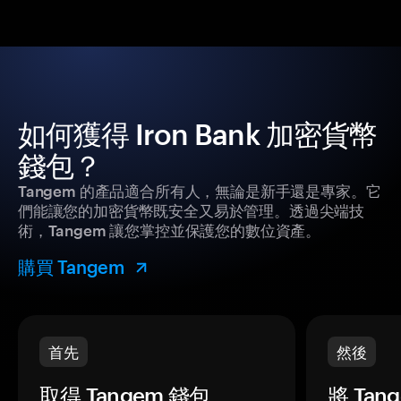
如何獲得 Iron Bank 加密貨幣
錢包？
Tangem 的產品適合所有人，無論是新手還是專家。它
們能讓您的加密貨幣既安全又易於管理。透過尖端技
術，Tangem 讓您掌控並保護您的數位資產。
購買 Tangem
首先
然後
取得 Tangem 錢包。
將 Ta