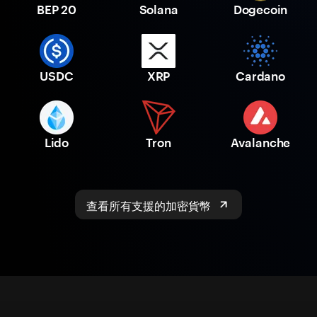
BEP 20
Solana
Dogecoin
USDC
XRP
Cardano
Lido
Tron
Avalanche
查看所有支援的加密貨幣