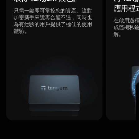
應用程
只需一鍵即可掌控您的資產。這對
加密新手來說再合適不過，同時也
在啟用過
為有經驗的用戶提供了極佳的使用
成隨機私
體驗。
解。