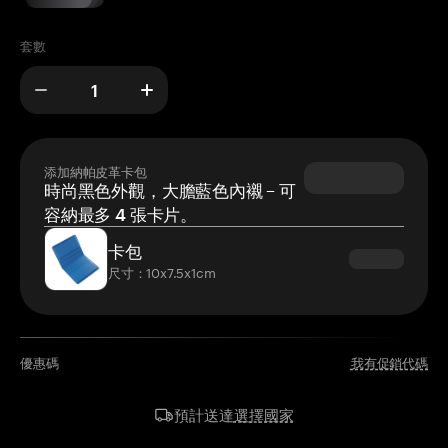
套數
添加納帕皮革卡包
時尚黑色外觀，大膽藍色內襯 – 可
容納最多 4 張卡片。
卡包
尺寸：10x7.5x1cm
優惠碼
我有促銷代碼
選擇國家
預計送達