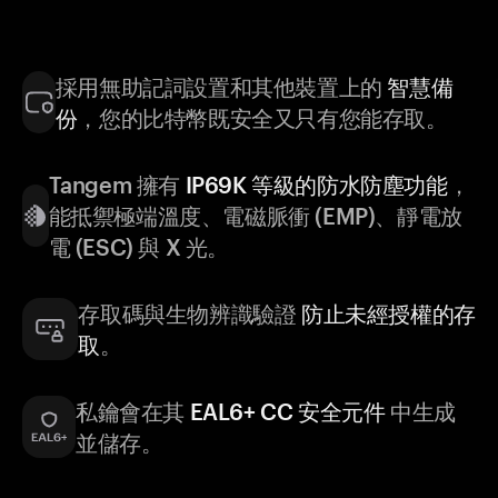
採用無助記詞設置和其他裝置上的
智慧備
份
，您的比特幣既安全又只有您能存取。
Tangem 擁有
IP69K 等級的防水防塵功能
，
能抵禦極端溫度、電磁脈衝 (EMP)、靜電放
電 (ESC) 與 X 光。
存取碼與生物辨識驗證
防止未經授權的存
取
。
私鑰會在其
EAL6+ CC 安全元件
中生成
並儲存。