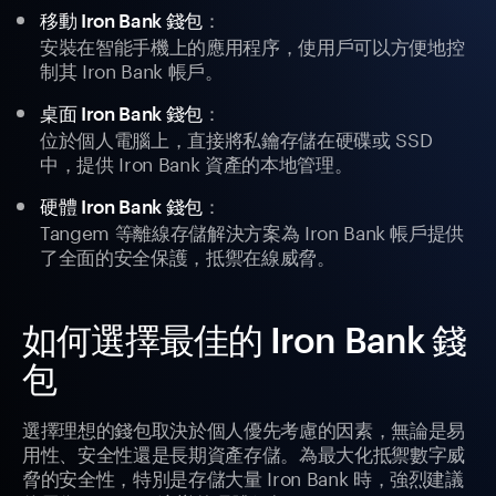
：
移動 Iron Bank 錢包
安裝在智能手機上的應用程序，使用戶可以方便地控
制其 Iron Bank 帳戶。
：
桌面 Iron Bank 錢包
位於個人電腦上，直接將私鑰存儲在硬碟或 SSD
中，提供 Iron Bank 資產的本地管理。
：
硬體 Iron Bank 錢包
Tangem 等離線存儲解決方案為 Iron Bank 帳戶提供
了全面的安全保護，抵禦在線威脅。
如何選擇最佳的 Iron Bank 錢
包
選擇理想的錢包取決於個人優先考慮的因素，無論是易
用性、安全性還是長期資產存儲。為最大化抵禦數字威
脅的安全性，特別是存儲大量 Iron Bank 時，強烈建議