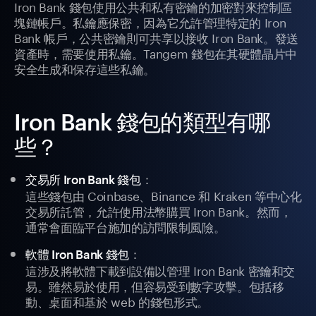
Iron Bank 錢包使用公共和私有密鑰的加密對來控制區
塊鏈帳戶。私鑰應保密，因為它允許管理特定的 Iron
Bank 帳戶，公共密鑰則可共享以接收 Iron Bank。發送
資產時，需要使用私鑰。Tangem 錢包在其硬體晶片中
安全生成和保存這些私鑰。
Iron Bank 錢包的類型有哪
些？
：
交易所 Iron Bank 錢包
這些錢包由 Coinbase、Binance 和 Kraken 等中心化
交易所託管，允許使用法幣購買 Iron Bank。然而，
通常會面臨平台施加的訪問限制風險。
：
軟體 Iron Bank 錢包
這涉及將軟體下載到設備以管理 Iron Bank 密鑰和交
易。雖然易於使用，但容易受到數字攻擊。包括移
動、桌面和基於 web 的錢包形式。