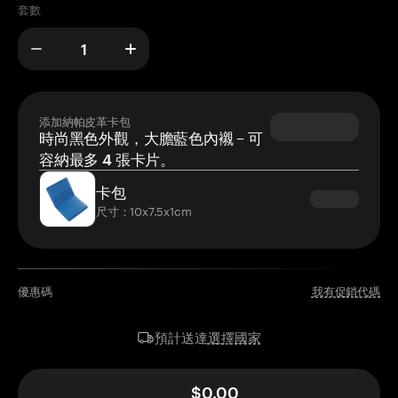
套數
添加納帕皮革卡包
時尚黑色外觀，大膽藍色內襯 – 可
容納最多 4 張卡片。
卡包
尺寸：10x7.5x1cm
優惠碼
我有促銷代碼
選擇國家
預計送達
$0.00