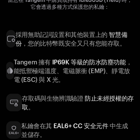
它會透過多種方式保護您的私鑰：
採用無助記詞設置和其他裝置上的
智慧備
份
，您的比特幣既安全又只有您能存取。
Tangem 擁有
IP69K 等級的防水防塵功能
，
能抵禦極端溫度、電磁脈衝 (EMP)、靜電放
電 (ESC) 與 X 光。
存取碼與生物辨識驗證
防止未經授權的存
取
。
私鑰會在其
EAL6+ CC 安全元件
中生成
並儲存。