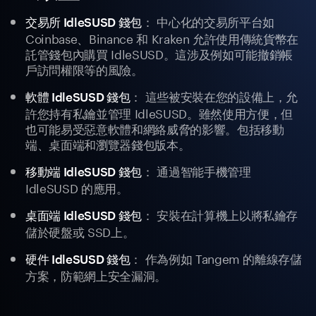
： 中心化的交易所平台如
交易所 IdleSUSD 錢包
Coinbase、Binance 和 Kraken 允許使用傳統貨幣在
託管錢包內購買 IdleSUSD。這涉及例如可能撤銷帳
戶訪問權限等的風險。
： 這些被安裝在您的設備上，允
軟體 IdleSUSD 錢包
許您持有私鑰並管理 IdleSUSD。雖然使用方便，但
也可能易受惡意軟體和網絡威脅的影響。包括移動
端、桌面端和瀏覽器錢包版本。
： 通過智能手機管理
移動端 IdleSUSD 錢包
IdleSUSD 的應用。
： 安裝在計算機上以將私鑰存
桌面端 IdleSUSD 錢包
儲於硬盤或 SSD上。
： 作為例如 Tangem 的離線存儲
硬件 IdleSUSD 錢包
方案，防範網上安全漏洞。