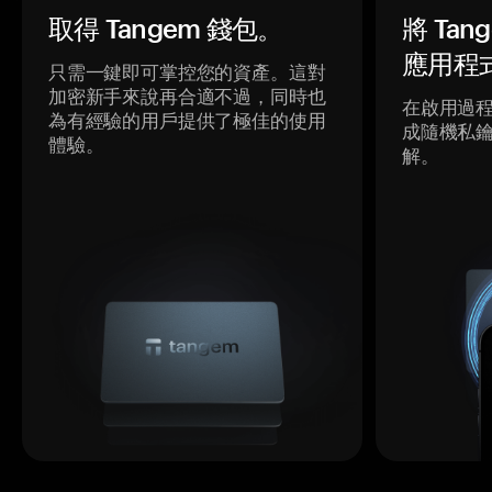
取得 Tangem 錢包。
將 Ta
應用程
只需一鍵即可掌控您的資產。這對
加密新手來說再合適不過，同時也
在啟用過
為有經驗的用戶提供了極佳的使用
成隨機私
體驗。
解。