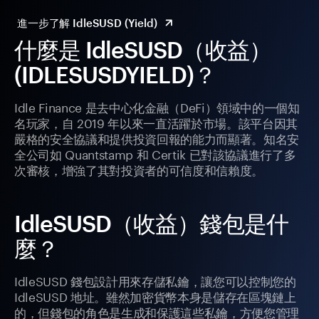
進一步了解 IdleSUSD (Yield)
什麼是 IdleSUSD（收益）
(IDLESUSDYIELD)？
Idle Finance 是去中心化金融（DeFi）領域中的一個知
名玩家，自 2019 年以來一直活躍於市場。該平台因其
嚴格的安全協議和提供投資回報的能力而顯著。知名安
全公司如 Quantstamp 和 Certik 已對該協議進行了多
次審核，增強了其對投資者的可信度和信賴度。
IdleSUSD（收益）錢包是什
麼？
IdleSUSD 錢包設計用來存儲私鑰，讓您可以控制您的
IdleSUSD 地址。雖然加密貨幣本身是儲存在區塊鏈上
的，但錢包的角色是生成和保護這些私鑰，方便您管理