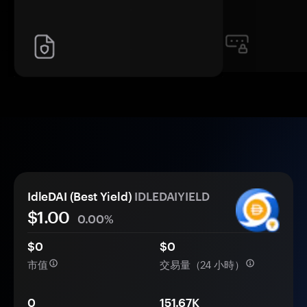
IdleDAI (Best Yield)
IDLEDAIYIELD
$1.00
0.00%
$0
$0
市值
交易量（24 小時）
0
151.67K