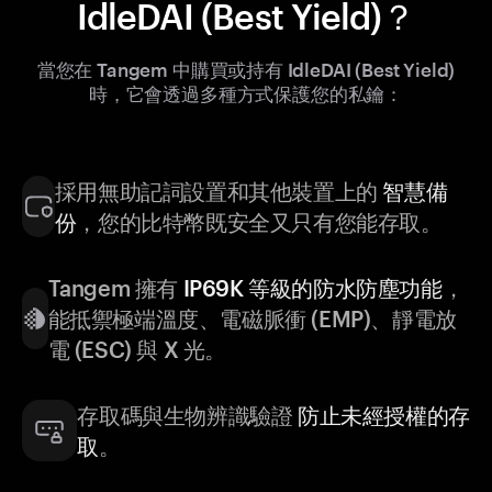
IdleDAI (Best Yield)？
當您在 Tangem 中購買或持有 IdleDAI (Best Yield)
時，它會透過多種方式保護您的私鑰：
採用無助記詞設置和其他裝置上的
智慧備
份
，您的比特幣既安全又只有您能存取。
Tangem 擁有
IP69K 等級的防水防塵功能
，
能抵禦極端溫度、電磁脈衝 (EMP)、靜電放
電 (ESC) 與 X 光。
存取碼與生物辨識驗證
防止未經授權的存
取
。