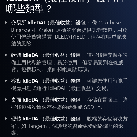
哪些類型？
： 像 Coinbase、
交易所 IdleDAI（最佳收益）錢包
Binance 和 Kraken 這樣的平台提供託管錢包，用於
使用傳統貨幣購買 IDLEDAIYIELD，但存在帳戶被凍
結的風險。
： 這些錢包安裝在設
軟體 IdleDAI（最佳收益）錢包
備上用於私鑰管理，易於使用，但容易受到在線威
脅。包括移動、桌面和網頁版選項。
： 可讓您使用智能手
移動 IdleDAI（最佳收益）錢包
機應用程式進行 IdleDAI（最佳收益）交易。
： 存儲在電腦上，這
桌面 IdleDAI（最佳收益）錢包
些錢包將私鑰保存在您的硬盤或 SSD 上。
： 脫機的存儲解決方
硬體 IdleDAI（最佳收益）錢包
案，如 Tangem，保護您的資產免受網絡漏洞的影
響。