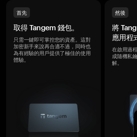
首先
然後
取得 Tangem 錢包。
將 Ta
應用程
只需一鍵即可掌控您的資產。這對
加密新手來說再合適不過，同時也
在啟用過
為有經驗的用戶提供了極佳的使用
成隨機私
體驗。
解。