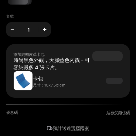
套數
添加納帕皮革卡包
時尚黑色外觀，大膽藍色內襯 – 可
容納最多 4 張卡片。
卡包
尺寸：10x7.5x1cm
優惠碼
我有促銷代碼
選擇國家
預計送達