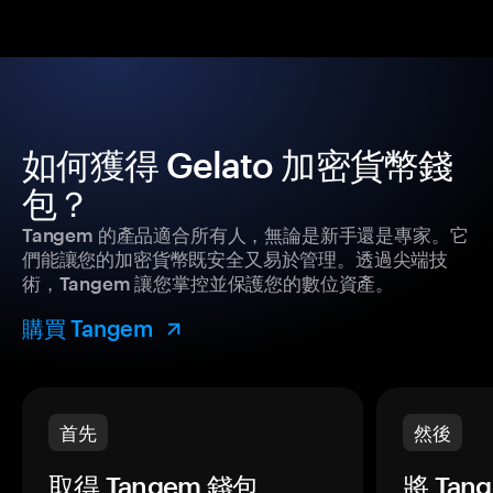
如何獲得 Gelato 加密貨幣錢
包？
Tangem 的產品適合所有人，無論是新手還是專家。它
們能讓您的加密貨幣既安全又易於管理。透過尖端技
術，Tangem 讓您掌控並保護您的數位資產。
購買 Tangem
首先
然後
取得 Tangem 錢包。
將 Ta