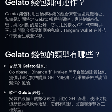
Gelato 錢包如何運作？
Gelato 錢包利用公鑰和私鑰的組合來管理區塊鏈地址。
私鑰是訪問特定 Gelato 帳戶的關鍵，應時刻保持私
密，與此相對的是公鑰，它可用於接收 GEL 代幣時共
享。訪問資金需要相應的私鑰，Tangem Wallet 在其芯
片中安全生成並保存。
Gelato 錢包的類型有哪些？
：
交易所 Gelato 錢包
Coinbase、Binance 和 Kraken 等平台透過託管錢包
提供以法定貨幣購買 GEL 的服務，但承擔著帳戶訪問
漏洞的風險。
：
軟件 Gelato 錢包
安裝在設備上的數位錢包，用於 GEL 管理，使用便捷
但易受惡意軟件攻擊。它們有移動、桌面和瀏覽器三
種類型。