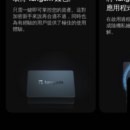
應用程
只需一鍵即可掌控您的資產。這對
加密新手來說再合適不過，同時也
在啟用過
為有經驗的用戶提供了極佳的使用
成隨機私
體驗。
解。