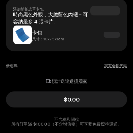
添加納帕皮革卡包
時尚黑色外觀，大膽藍色內襯 – 可
容納最多 4 張卡片。
卡包
尺寸：10x7.5x1cm
優惠碼
我有促銷代碼
選擇國家
預計送達
$0.00
不含稅和關稅
所有訂單滿 $100.00（不含增值稅）可享受免費標準運送。