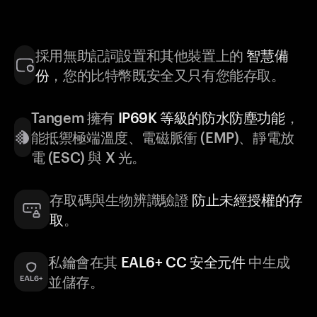
採用無助記詞設置和其他裝置上的
智慧備
份
，您的比特幣既安全又只有您能存取。
Tangem 擁有
IP69K 等級的防水防塵功能
，
能抵禦極端溫度、電磁脈衝 (EMP)、靜電放
電 (ESC) 與 X 光。
存取碼與生物辨識驗證
防止未經授權的存
取
。
私鑰會在其
EAL6+ CC 安全元件
中生成
並儲存。