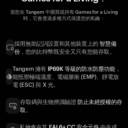
當您在 Tangem 中購買或持有 Games for a Living
時，它會透過多種方式保護您的私鑰：
採用無助記詞設置和其他裝置上的
智慧備
份
，您的比特幣既安全又只有您能存取。
Tangem 擁有
IP69K 等級的防水防塵功能
，
能抵禦極端溫度、電磁脈衝 (EMP)、靜電放
電 (ESC) 與 X 光。
存取碼與生物辨識驗證
防止未經授權的存
取
。
私鑰會在其
EAL6+ CC 安全元件
中生成