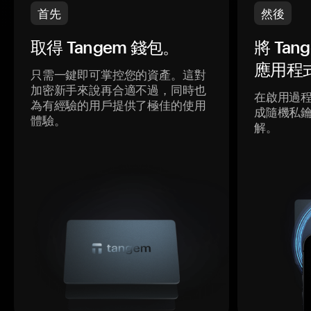
首先
然後
取得 Tangem 錢包。
將 Ta
應用程
只需一鍵即可掌控您的資產。這對
加密新手來說再合適不過，同時也
在啟用過
為有經驗的用戶提供了極佳的使用
成隨機私
體驗。
解。