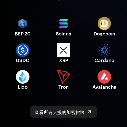
BEP 20
Solana
Dogecoin
USDC
XRP
Cardano
Lido
Tron
Avalanche
查看所有支援的加密貨幣