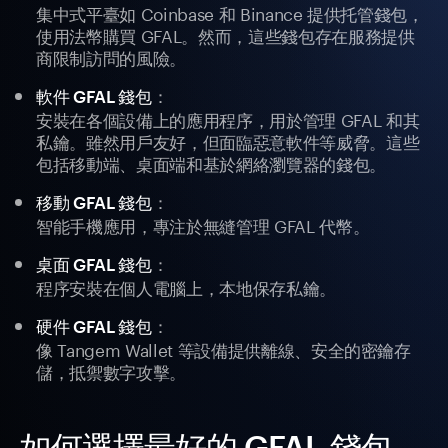
集中式平臺如 Coinbase 和 Binance 提供托管錢包，
使用法幣購買 GFAL。然而，這些錢包存在服務提供
商限制訪問的風險。
：
軟件 GFAL 錢包
安裝在各個設備上的應用程序，用於管理 GFAL 和其
私鑰。雖然用戶友好，但面臨惡意軟件等威脅。這些
包括移動端、桌面端和基於網絡瀏覽器的錢包。
：
移動 GFAL 錢包
智能手機應用，專注於無縫管理 GFAL 代幣。
：
桌面 GFAL 錢包
程序安裝在個人電腦上，本地保存私鑰。
：
硬件 GFAL 錢包
像 Tangem Wallet 等設備提供離線、安全的密鑰存
儲，抵禦數字攻擊。
如何選擇最好的 GFAL 錢包