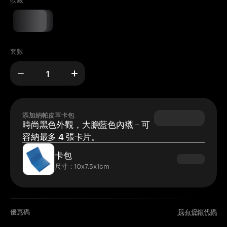
收藏
套數
添加納帕皮革卡包
時尚黑色外觀，大膽藍色內襯 – 可
容納最多 4 張卡片。
卡包
尺寸：10x7.5x1cm
優惠碼
我有促銷代碼