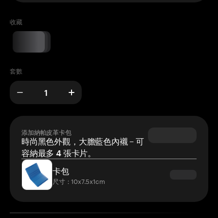
收藏
套數
添加納帕皮革卡包
時尚黑色外觀，大膽藍色內襯 – 可
容納最多 4 張卡片。
卡包
尺寸：10x7.5x1cm