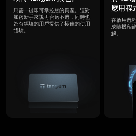
應用程
只需一鍵即可掌控您的資產。這對
加密新手來說再合適不過，同時也
在啟用過
為有經驗的用戶提供了極佳的使用
成隨機私
體驗。
解。