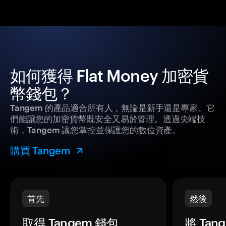
如何獲得 Flat Money 加密貨
幣錢包？
Tangem 的產品適合所有人，無論是新手還是專家。它
們能讓您的加密貨幣既安全又易於管理。透過尖端技
術，Tangem 讓您掌控並保護您的數位資產。
購買 Tangem
首先
然後
取得 Tangem 錢包。
將 Ta