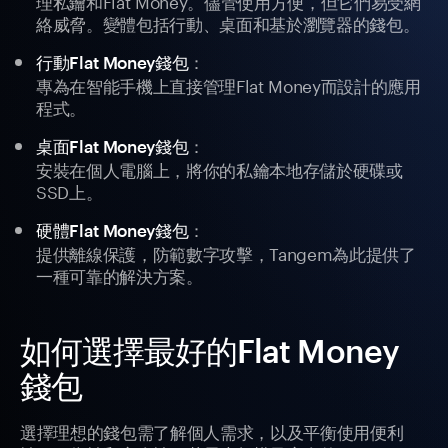
理私鑰和Flat Money。儘管使用方便，但它們易受網
絡威脅。變體包括行動、桌面和基於瀏覽器的錢包。
：
行動Flat Money錢包
專為在智能手機上直接管理Flat Money而設計的應用
程式。
：
桌面Flat Money錢包
安裝在個人電腦上，將你的私鑰本地存儲於硬碟或
SSD上。
：
硬體Flat Money錢包
提供離線保護，防範數字攻擊，Tangem為此提供了
一種可靠的解決方案。
如何選擇最好的Flat Money
錢包
選擇理想的錢包需了解個人需求，以及平衡使用便利