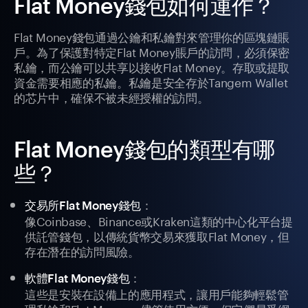
Flat Money錢包如何運作？
Flat Money錢包通過公鑰和私鑰對來管理你的區塊鏈賬
戶。為了保護對特定Flat Money賬戶的訪問，必須保密
私鑰，而公鑰可以共享以接收Flat Money。存取或提取
資金需要相應的私鑰。私鑰是安全存於Tangem Wallet
的芯片中，確保不被未經授權的訪問。
Flat Money錢包的類型有哪
些？
：
交易所Flat Money錢包
像Coinbase、Binance或Kraken這類的中心化平台提
供託管錢包，以傳統貨幣交易來獲取Flat Money，但
存在潛在的訪問風險。
：
軟體Flat Money錢包
這些是安裝在設備上的應用程式，讓用戶能夠輕鬆管