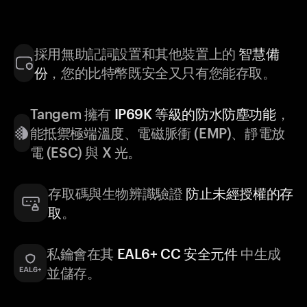
採用無助記詞設置和其他裝置上的
智慧備
份
，您的比特幣既安全又只有您能存取。
Tangem 擁有
IP69K 等級的防水防塵功能
，
能抵禦極端溫度、電磁脈衝 (EMP)、靜電放
電 (ESC) 與 X 光。
存取碼與生物辨識驗證
防止未經授權的存
取
。
私鑰會在其
EAL6+ CC 安全元件
中生成
並儲存。