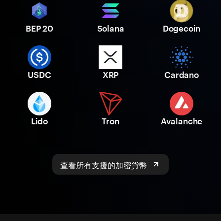
BEP 20
Solana
Dogecoin
USDC
XRP
Cardano
Lido
Tron
Avalanche
查看所有支援的加密貨幣