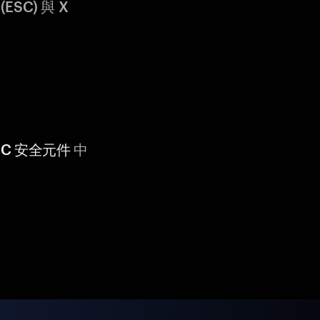
ESC) 與 X
 CC 安全元件
中