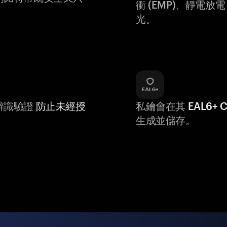
衝 (EMP)、靜電放電 (
光。
辨識驗證
防止未經授
私鑰會在其
EAL6+
生成並儲存。