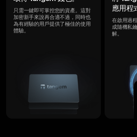
應用程
只需一鍵即可掌控您的資產。這對
加密新手來說再合適不過，同時也
在啟用過
為有經驗的用戶提供了極佳的使用
成隨機私
體驗。
解。