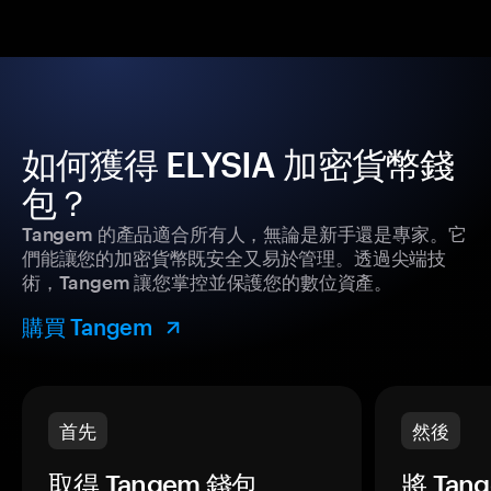
如何獲得 ELYSIA 加密貨幣錢
包？
Tangem 的產品適合所有人，無論是新手還是專家。它
們能讓您的加密貨幣既安全又易於管理。透過尖端技
術，Tangem 讓您掌控並保護您的數位資產。
購買 Tangem
首先
然後
取得 Tangem 錢包。
將 Ta