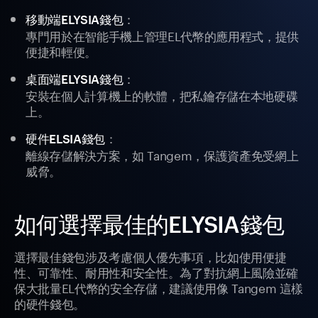
：
移動端ELYSIA錢包
專門用於在智能手機上管理EL代幣的應用程式，提供
便捷和輕便。
：
桌面端ELYSIA錢包
安裝在個人計算機上的軟體，把私鑰存儲在本地硬碟
上。
：
硬件ELSIA錢包
離線存儲解決方案，如 Tangem，保護資產免受網上
威脅。
如何選擇最佳的ELYSIA錢包
選擇最佳錢包涉及考慮個人優先事項，比如使用便捷
性、可靠性、耐用性和安全性。為了對抗網上風險並確
保大批量EL代幣的安全存儲，建議使用像 Tangem 這樣
的硬件錢包。