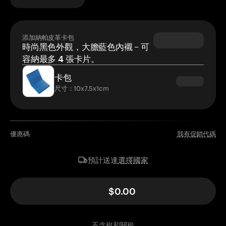
添加納帕皮革卡包
時尚黑色外觀，大膽藍色內襯 – 可
容納最多 4 張卡片。
卡包
尺寸：10x7.5x1cm
優惠碼
我有促銷代碼
選擇國家
預計送達
$0.00
不含稅和關稅