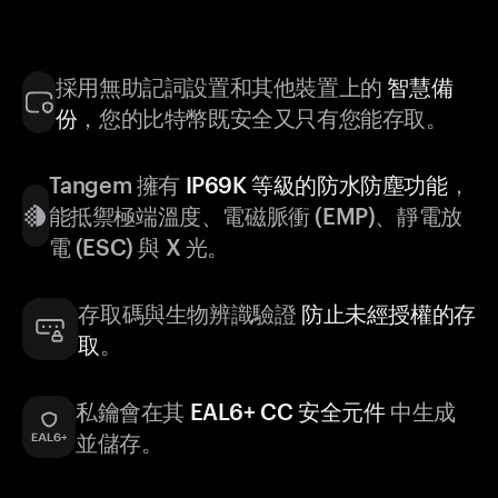
採用無助記詞設置和其他裝置上的
智慧備
份
，您的比特幣既安全又只有您能存取。
Tangem 擁有
IP69K 等級的防水防塵功能
，
能抵禦極端溫度、電磁脈衝 (EMP)、靜電放
電 (ESC) 與 X 光。
存取碼與生物辨識驗證
防止未經授權的存
取
。
私鑰會在其
EAL6+ CC 安全元件
中生成
並儲存。