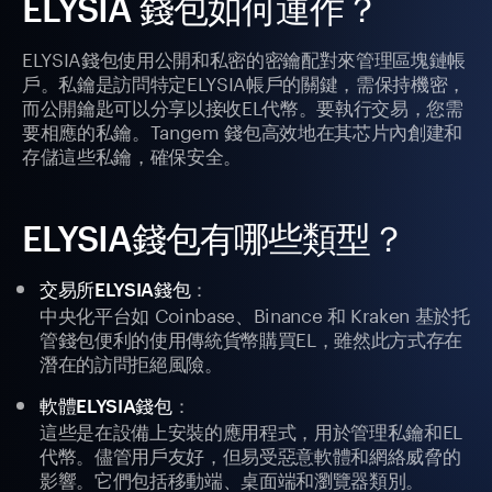
ELYSIA 錢包如何運作？
ELYSIA錢包使用公開和私密的密鑰配對來管理區塊鏈帳
戶。私鑰是訪問特定ELYSIA帳戶的關鍵，需保持機密，
而公開鑰匙可以分享以接收EL代幣。要執行交易，您需
要相應的私鑰。Tangem 錢包高效地在其芯片內創建和
存儲這些私鑰，確保安全。
ELYSIA錢包有哪些類型？
：
交易所ELYSIA錢包
中央化平台如 Coinbase、Binance 和 Kraken 基於托
管錢包便利的使用傳統貨幣購買EL，雖然此方式存在
潛在的訪問拒絕風險。
：
軟體ELYSIA錢包
這些是在設備上安裝的應用程式，用於管理私鑰和EL
代幣。儘管用戶友好，但易受惡意軟體和網絡威脅的
影響。它們包括移動端、桌面端和瀏覽器類別。