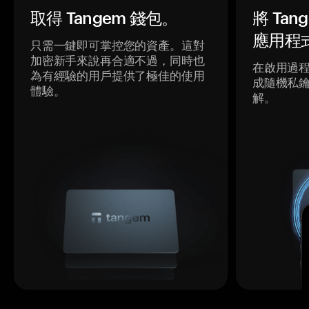
取得 Tangem 錢包。
將 Ta
應用程
只需一鍵即可掌控您的資產。這對
加密新手來說再合適不過，同時也
在啟用過
為有經驗的用戶提供了極佳的使用
成隨機私
體驗。
解。