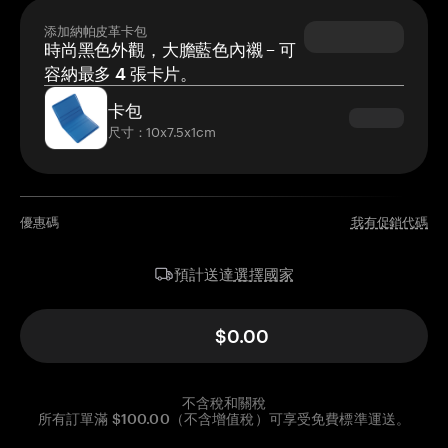
添加納帕皮革卡包
時尚黑色外觀，大膽藍色內襯 – 可
容納最多 4 張卡片。
卡包
尺寸：10x7.5x1cm
優惠碼
我有促銷代碼
選擇國家
預計送達
$0.00
不含稅和關稅
所有訂單滿 $100.00（不含增值稅）可享受免費標準運送。