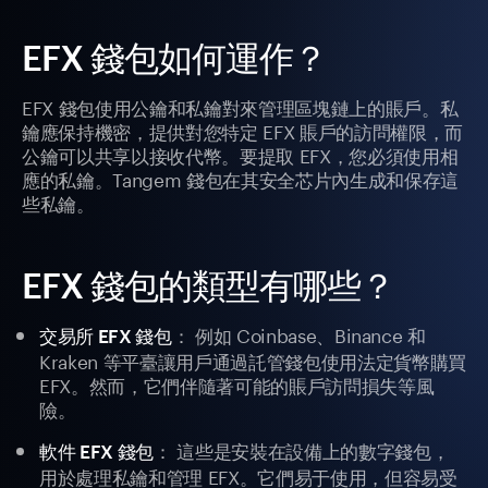
EFX 錢包如何運作？
EFX 錢包使用公鑰和私鑰對來管理區塊鏈上的賬戶。私
鑰應保持機密，提供對您特定 EFX 賬戶的訪問權限，而
公鑰可以共享以接收代幣。要提取 EFX，您必須使用相
應的私鑰。Tangem 錢包在其安全芯片內生成和保存這
些私鑰。
EFX 錢包的類型有哪些？
： 例如 Coinbase、Binance 和
交易所 EFX 錢包
Kraken 等平臺讓用戶通過託管錢包使用法定貨幣購買
EFX。然而，它們伴隨著可能的賬戶訪問損失等風
險。
： 這些是安裝在設備上的數字錢包，
軟件 EFX 錢包
用於處理私鑰和管理 EFX。它們易于使用，但容易受