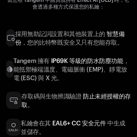
會透過多種方式保護您的私鑰：
採用無助記詞設置和其他裝置上的
智慧備
份
，您的比特幣既安全又只有您能存取。
Tangem 擁有
IP69K 等級的防水防塵功能
，
能抵禦極端溫度、電磁脈衝 (EMP)、靜電放
電 (ESC) 與 X 光。
存取碼與生物辨識驗證
防止未經授權的存
取
。
私鑰會在其
EAL6+ CC 安全元件
中生成
並儲存。