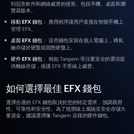
到惡意軟件和網絡威脅的侵害。包括手機、桌面和瀏
覽器版本。
： 應用程序讓用戶直接在智能手機上
移動 EFX 錢包
管理 EFX。
： 這些錢包安裝在個人電腦上，將私
桌面 EFX 錢包
鑰存儲於硬盤或固態硬盤上。
： 例如 Tangem 等注重安全的選項提
硬件 EFX 錢包
供離線存儲，保護 EFX 不受線上威脅。
如何選擇最佳 EFX 錢包
選擇合適的 EFX 錢包取決於您的特定需求，強調易用
性、可靠性和安全性。為了抵禦線上風險並安全存儲大
量資金，建議選擇像 Tangem 這樣的硬件錢包。