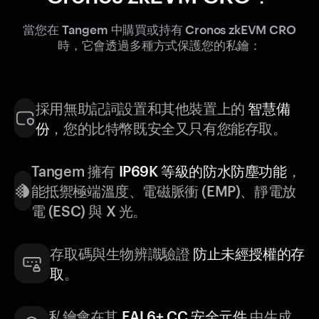
當您在 Tangem 中購買或持有 Cronos zkEVM CRO
時，它會透過多種方式保護您的私鑰：
採用無助記詞設置和其他裝置上的
智慧備
份
，您的比特幣既安全又只有您能存取。
Tangem 擁有
IP69K 等級的防水防塵功能
，
能抵禦極端溫度、電磁脈衝 (EMP)、靜電放
電 (ESC) 與 X 光。
存取碼與生物辨識驗證
防止未經授權的存
取
。
私鑰會在其
EAL6+ CC 安全元件
中生成