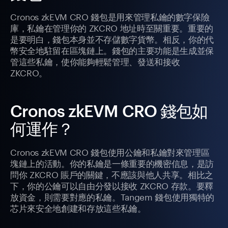
Cronos zkEVM CRO 錢包是用來管理私鑰的數字保險
庫，私鑰在管理你的 ZKCRO 地址時至關重要。重要的
是要明白，錢包本身並不存儲數字貨幣。相反，你的代
幣安全地駐留在區塊鏈上。錢包的主要功能是生成並保
管這些私鑰，使你能夠輕鬆管理、發送和接收
ZKCRO。
Cronos zkEVM CRO 錢包如
何運作？
Cronos zkEVM CRO 錢包使用公鑰和私鑰對來管理區
塊鏈上的活動。你的私鑰是一條重要的機密信息，是訪
問你 ZKCRO 賬戶的關鍵，不應該與他人共享。相比之
下，你的公鑰可以自由分發以接收 ZKCRO 存款。要釋
放資金，則需要對應的私鑰。Tangem 錢包使用獨特的
芯片來安全地創建和存放這些私鑰。