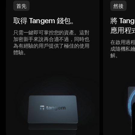
首先
然後
取得 Tangem 錢包。
將 Ta
應用程
只需一鍵即可掌控您的資產。這對
加密新手來說再合適不過，同時也
在啟用過
為有經驗的用戶提供了極佳的使用
成隨機私
體驗。
解。