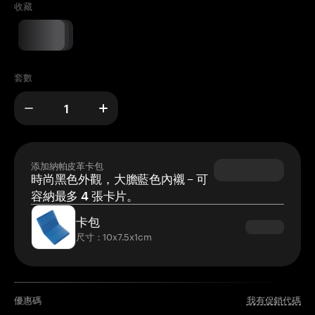
收藏
套數
添加納帕皮革卡包
時尚黑色外觀，大膽藍色內襯 – 可
容納最多 4 張卡片。
卡包
尺寸：10x7.5x1cm
優惠碼
我有促銷代碼