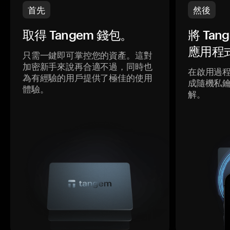
首先
然後
取得 Tangem 錢包。
將 Ta
應用程
只需一鍵即可掌控您的資產。這對
加密新手來說再合適不過，同時也
在啟用過
為有經驗的用戶提供了極佳的使用
成隨機私
體驗。
解。