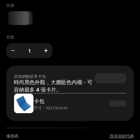
收藏
套數
添加納帕皮革卡包
時尚黑色外觀，大膽藍色內襯 – 可
容納最多 4 張卡片。
卡包
尺寸：10x7.5x1cm
優惠碼
我有促銷代碼