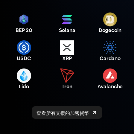
BEP 20
Solana
Dogecoin
USDC
XRP
Cardano
Lido
Tron
Avalanche
查看所有支援的加密貨幣