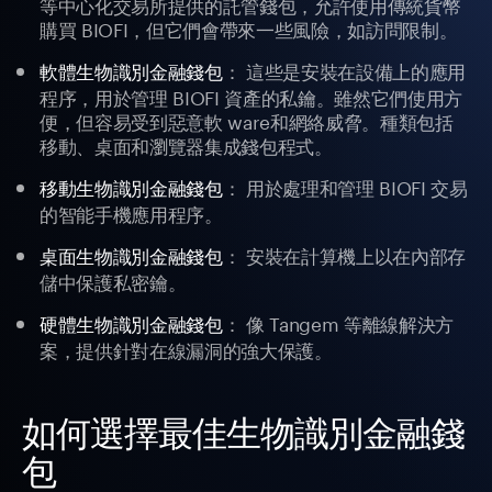
等中心化交易所提供的託管錢包，允許使用傳統貨幣
購買 BIOFI，但它們會帶來一些風險，如訪問限制。
： 這些是安裝在設備上的應用
軟體生物識別金融錢包
程序，用於管理 BIOFI 資產的私鑰。雖然它們使用方
便，但容易受到惡意軟 ware和網絡威脅。種類包括
移動、桌面和瀏覽器集成錢包程式。
： 用於處理和管理 BIOFI 交易
移動生物識別金融錢包
的智能手機應用程序。
： 安裝在計算機上以在內部存
桌面生物識別金融錢包
儲中保護私密鑰。
： 像 Tangem 等離線解決方
硬體生物識別金融錢包
案，提供針對在線漏洞的強大保護。
如何選擇最佳生物識別金融錢
包