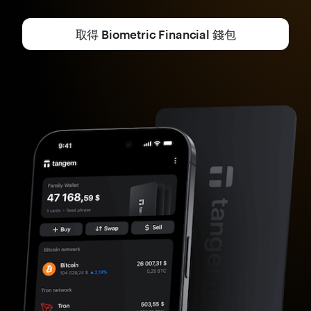
取得 Biometric Financial 錢包