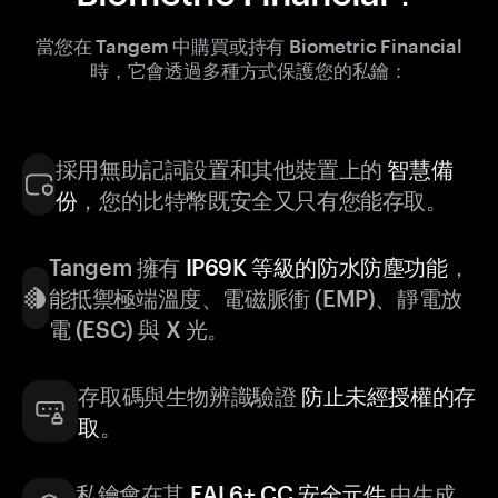
當您在 Tangem 中購買或持有 Biometric Financial
時，它會透過多種方式保護您的私鑰：
採用無助記詞設置和其他裝置上的
智慧備
份
，您的比特幣既安全又只有您能存取。
Tangem 擁有
IP69K 等級的防水防塵功能
，
能抵禦極端溫度、電磁脈衝 (EMP)、靜電放
電 (ESC) 與 X 光。
存取碼與生物辨識驗證
防止未經授權的存
取
。
私鑰會在其
EAL6+ CC 安全元件
中生成