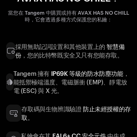
當您在 Tangem 中購買或持有 AVAX HAS NO CHILL
時，它會透過多種方式保護您的私鑰：
採用無助記詞設置和其他裝置上的
智慧備
份
，您的比特幣既安全又只有您能存取。
Tangem 擁有
IP69K 等級的防水防塵功能
，
能抵禦極端溫度、電磁脈衝 (EMP)、靜電放
電 (ESC) 與 X 光。
存取碼與生物辨識驗證
防止未經授權的存
取
。
私鑰會在其
EAL6+ CC 安全元件
中生成