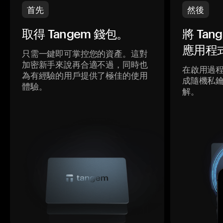
首先
然後
取得 Tangem 錢包。
將 Ta
應用程
只需一鍵即可掌控您的資產。這對
加密新手來說再合適不過，同時也
在啟用過
為有經驗的用戶提供了極佳的使用
成隨機私
體驗。
解。