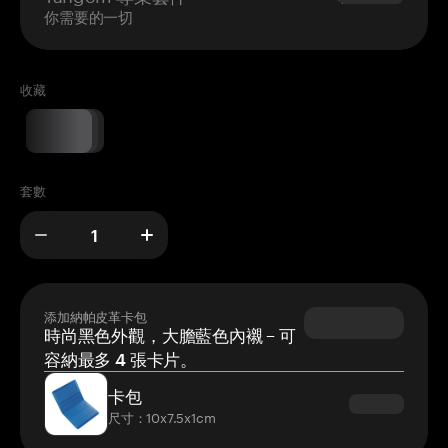
你需要的一切
收藏
套數
添加納帕皮革卡包
時尚黑色外觀，大膽藍色內襯 – 可
容納最多 4 張卡片。
卡包
尺寸：10x7.5x1cm