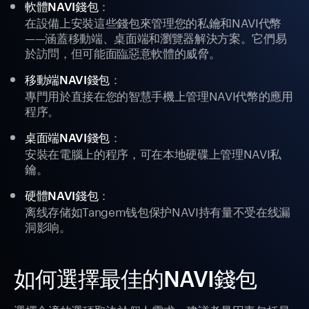
：
軟體NAVI錢包
在設備上安裝這些錢包來管理您的私鑰和NAVI代幣
——涵蓋移動端、桌面端和瀏覽器解決方案。它們易
於訪問，但可能面臨惡意軟體的威脅。
：
移動端NAVI錢包
專門用於直接在您的智慧手機上管理NAVI代幣的應用
程序。
：
桌面端NAVI錢包
安裝在電腦上的程序，可在本地硬碟上管理NAVI私
鑰。
：
硬體NAVI錢包
离线存储如Tangem钱包保护NAVI持有量不受在线漏
洞影响。
如何選擇最佳的NAVI錢包