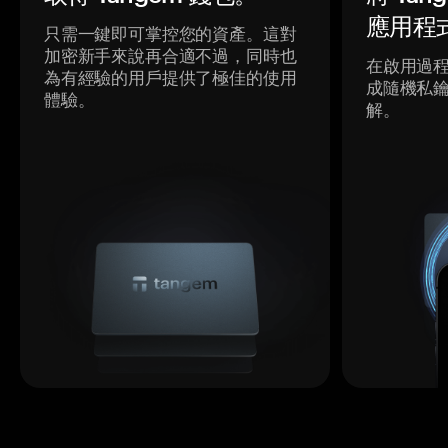
應用程
只需一鍵即可掌控您的資產。這對
加密新手來說再合適不過，同時也
在啟用過
為有經驗的用戶提供了極佳的使用
成隨機私
體驗。
解。