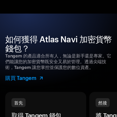
如何獲得 Atlas Navi 加密貨幣
錢包？
Tangem 的產品適合所有人，無論是新手還是專家。它
們能讓您的加密貨幣既安全又易於管理。透過尖端技
術，Tangem 讓您掌控並保護您的數位資產。
購買 Tangem
首先
然後
取得 Tangem 錢包。
將 Ta