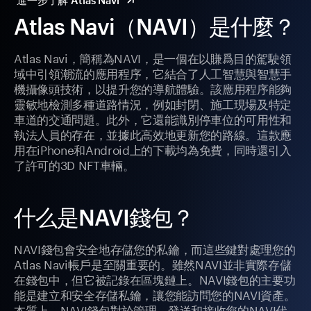
進一步了解 Atlas Navi
Atlas Navi（NAVI）是什麼？
Atlas Navi，簡稱為NAVI，是一個在以賺爲目的駕駛領
域中引領潮流的應用程序，它結合了人工智慧與智慧手
機攝像頭技術，以提升您的導航體驗。該應用程序能夠
靈敏地檢測多種道路情況，例如封閉、施工現場及特定
車道的交通問題。此外，它還能識別停車位的可用性和
執法人員的存在，並據此高效地更新您的路線。這款應
用在iPhone和Android上的下載均為免費，同時還引入
了許可的3D NFT車輛。
什么是NAVI錢包？
NAVI錢包會安全地存儲您的私鑰，而這些鍵對處理您的
Atlas Navi帳戶是至關重要的。雖然NAVI並非實際存儲
在錢包中，但它被記錄在區塊鏈上。NAVI錢包的主要功
能是建立和安全存儲私鑰，讓您能訪問您的NAVI資產。
本質上，NAVI錢包對於管理、發送和接收您的NAVI代