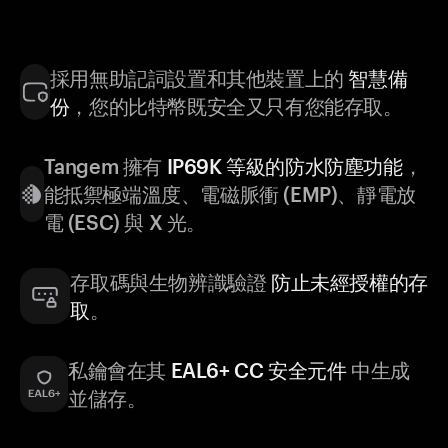
採用無助記詞設置和其他裝置上的
智慧備
份
，您的比特幣既安全又只有您能存取。
Tangem 擁有
IP69K 等級的防水防塵功能
，
能抵禦極端溫度、電磁脈衝 (EMP)、靜電放
電 (ESC) 與 X 光。
存取碼與生物辨識驗證
防止未經授權的存
取
。
私鑰會在其
EAL6+ CC 安全元件
中生成
並儲存。