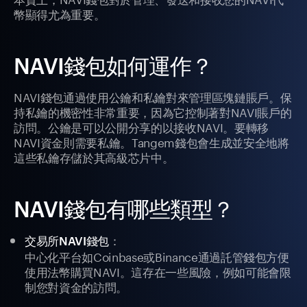
幣顯得尤為重要。
NAVI錢包如何運作？
NAVI錢包通過使用公鑰和私鑰對來管理區塊鏈賬戶。保
持私鑰的機密性非常重要，因為它控制著對NAVI賬戶的
訪問。公鑰是可以公開分享的以接收NAVI。要轉移
NAVI資金則需要私鑰。Tangem錢包會生成並安全地將
這些私鑰存儲於其高級芯片中。
NAVI錢包有哪些類型？
：
交易所NAVI錢包
中心化平台如Coinbase或Binance通過託管錢包方便
使用法幣購買NAVI。這存在一些風險，例如可能會限
制您對資金的訪問。