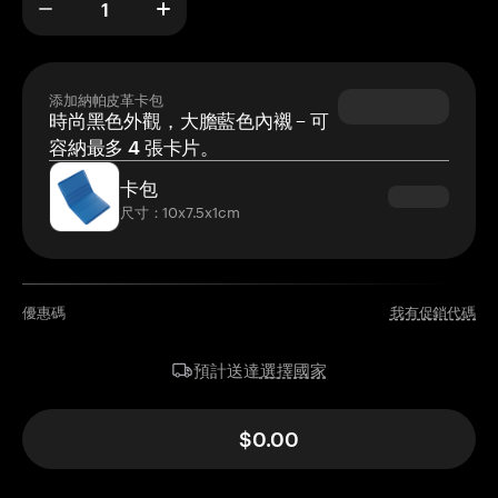
添加納帕皮革卡包
時尚黑色外觀，大膽藍色內襯 – 可
容納最多 4 張卡片。
卡包
尺寸：10x7.5x1cm
優惠碼
我有促銷代碼
選擇國家
預計送達
$0.00