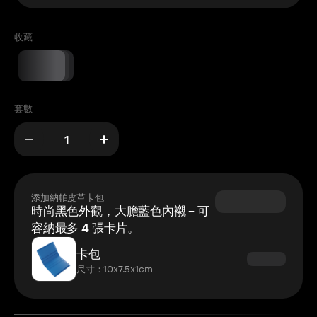
收藏
套數
添加納帕皮革卡包
時尚黑色外觀，大膽藍色內襯 – 可
容納最多 4 張卡片。
卡包
尺寸：10x7.5x1cm