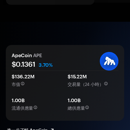
ApeCoin
APE
$
0.1361
3.70%
$136.22M
$15.22M
市值
交易量（24 小時）
1.00B
1.00B
流通供應量
總供應量