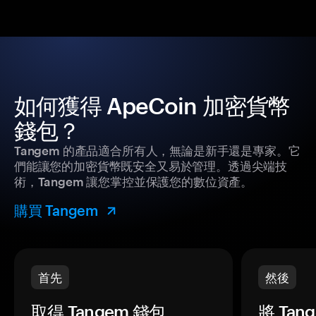
如何獲得 ApeCoin 加密貨幣
錢包？
Tangem 的產品適合所有人，無論是新手還是專家。它
們能讓您的加密貨幣既安全又易於管理。透過尖端技
術，Tangem 讓您掌控並保護您的數位資產。
購買 Tangem
首先
然後
取得 Tangem 錢包。
將 Ta