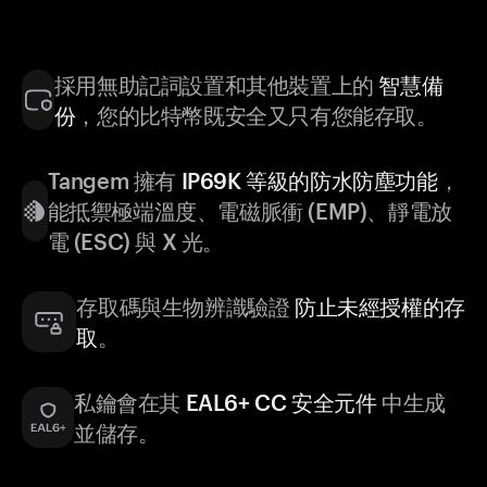
採用無助記詞設置和其他裝置上的
智慧備
份
，您的比特幣既安全又只有您能存取。
Tangem 擁有
IP69K 等級的防水防塵功能
，
能抵禦極端溫度、電磁脈衝 (EMP)、靜電放
電 (ESC) 與 X 光。
存取碼與生物辨識驗證
防止未經授權的存
取
。
私鑰會在其
EAL6+ CC 安全元件
中生成
並儲存。