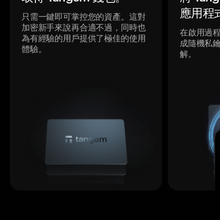
應用程
只需一鍵即可掌控您的資產。這對
加密新手來說再合適不過，同時也
在啟用過
為有經驗的用戶提供了極佳的使用
成隨機私
體驗。
解。