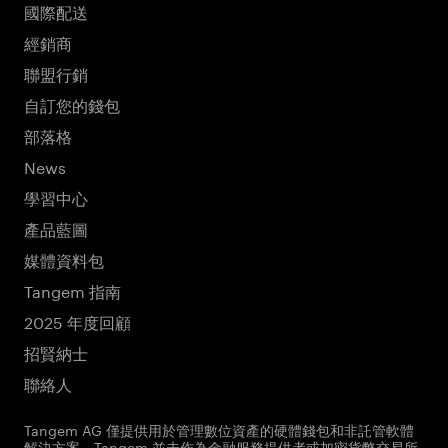
國際配送
經銷商
聯盟行銷
自訂您的錢包
部落格
News
學習中心
產品藍圖
媒體資料包
Tangem 指南
2025 年度回顧
招賢納士
聯絡人
Tangem AG 僅提供用於管理數位資產的硬體錢包和非託管軟體
解決方案。Tangem 並未作為金融服務提供者或加密貨幣交易所