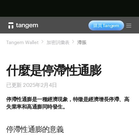
立即购买
購買 Tangem
Tog
Tangem Wallet
加密詞彙表
滯脹
什麼是停滯性通膨
已更新 2025年2月4日
停滯性通膨是一種經濟現象，特徵是經濟增長停滯、高
失業率和高通膨同時發生。
停滯性通膨的意義