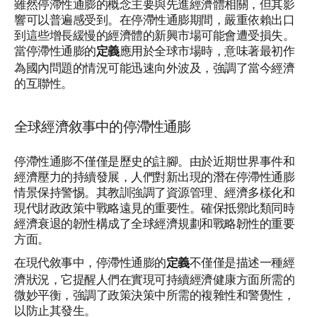
雖然停滯性通膨的概念主要與先進經濟體相關，但其影
響可以普遍感受到。在停滯性通膨期間，嚴重依賴出口
到這些增長緩慢的經濟體的新興市場可能會遭受損失。
當停滯性通膨的
應用於全球市場時，意味著最初作
定義
為國內問題的情況可能迅速向外波及，強調了當今經濟
的互聯性。
全球經濟敘事中的停滯性通膨
停滯性通膨不僅僅是歷史的註腳。由於近期世界事件和
經濟壓力的持續發展，人們對新出現的潛在停滯性通膨
情景保持警惕。其教訓強調了資源管理、經濟多樣化和
現代財政政策中戰略遠見的重要性。確保抵禦此類同時
經濟衰退的韌性構成了全球經濟規劃和戰略韌性的重要
方面。
在現代敘事中，停滯性通膨的
不僅僅是描述一種經
定義
濟狀況，它提醒人們在實現可持續經濟健康方面所需的
微妙平衡，強調了政策決策中所需的複雜性和警覺性，
以防止其發生。