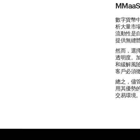
MMaa
數字貨幣中
析大量市
流動性是
提供無縫
然而，選擇
透明度。
和緩解風
客戶必須
總之，儘管
用其優勢
交易環境