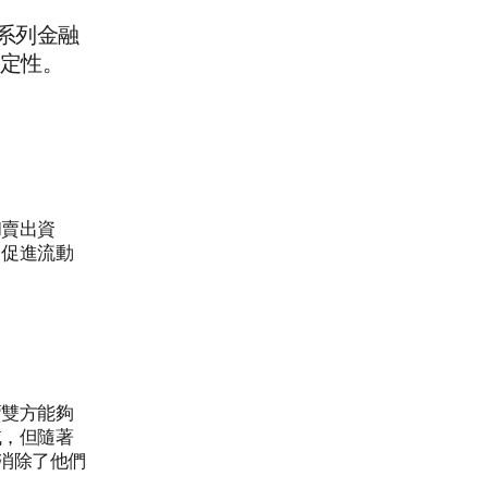
一系列金融
定性。
和賣出資
，促進流動
賣雙方能夠
域，但隨著
，消除了他們