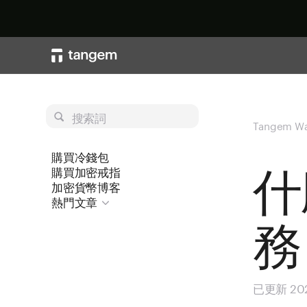
搜索詞
Tangem Wa
購買冷錢包
什
購買加密戒指
加密貨幣博客
熱門文章
務
已更新 20