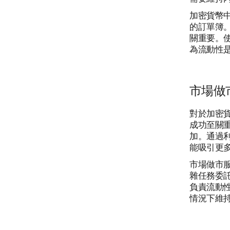
加密貨幣中
的訂單簿
關重要。
為流動性
市場做
對於加密貨
成功至關
加。通過利
能吸引更
市場做市
雜任務委
負責流動
情況下維