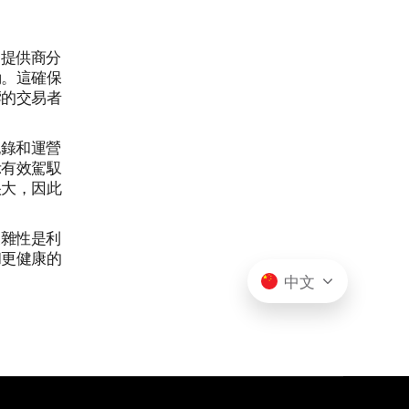
。提供商分
動。這確保
響的交易者
記錄和運營
示有效駕馭
很大，因此
複雜性是利
和更健康的
中文