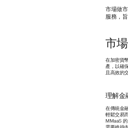
市場做市
服務，旨
市場
在加密貨
產，以確
且高效的
理解金融
在傳統金
輕鬆交易
MMaaS
需要維持