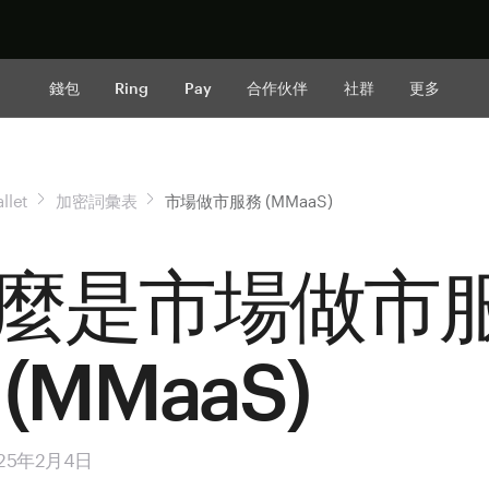
立即购买
錢包
Ring
Pay
合作伙伴
社群
更多
llet
加密詞彙表
市場做市服務 (MMaaS)
麼是市場做市
 (MMaaS)
25年2月4日