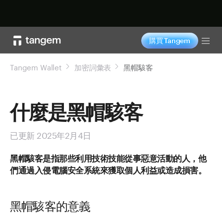
立即购买
購買 Tangem
Tog
Tangem Wallet
加密詞彙表
黑帽駭客
什麼是黑帽駭客
已更新 2025年2月4日
黑帽駭客是指那些利用技術技能從事惡意活動的人，他
們通過入侵電腦安全系統來獲取個人利益或造成損害。
黑帽駭客的意義