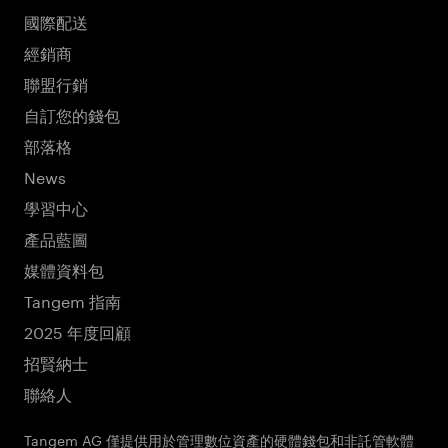
國際配送
經銷商
聯盟行銷
自訂您的錢包
部落格
News
學習中心
產品藍圖
媒體資料包
Tangem 指南
2025 年度回顧
招賢納士
聯絡人
Tangem AG 僅提供用於管理數位資產的硬體錢包和非託管軟體