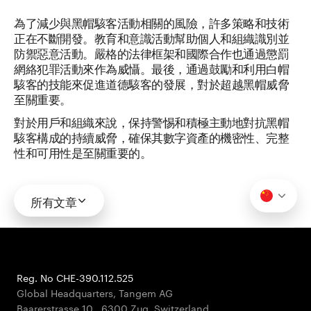
為了減少與黑帽駭客活動相關的風險，許多策略和技術
正在不斷開發。教育和意識活動幫助個人和組織識別並
防禦惡意活動。嚴格的法律框架和國際合作也通過懲罰
網絡犯罪活動來作為威懾。最後，通過鼓勵和利用白帽
駭客的技能來促進道德駭客的發展，對於超越黑帽威脅
至關重要。
對於用戶和組織來說，保持警惕和積極主動地對抗黑帽
駭客構成的持續威脅，確保其數字資產的機密性、完整
性和可用性是至關重要的。
所有文章
Reg. No CHE-390.112.525
Global Headquarters, Tangem AG
Baarerstrasse 10
,
6300 Zug
,
Switzerland