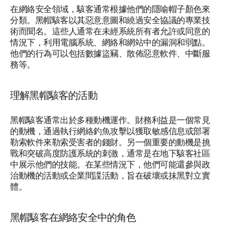
在網絡安全領域，駭客通常根據他們的隱喻帽子顏色來
分類。黑帽駭客以其惡意意圖和繞過安全協議的專業技
術而聞名。這些人通常在未經系統所有者允許或同意的
情況下，利用電腦系統、網絡和網站中的漏洞和弱點。
他們的行為可以包括數據盜竊、散佈惡意軟件、中斷服
務等。
理解黑帽駭客的活動
黑帽駭客通常出於多種動機運作。財務利益是一個常見
的動機，通過執行網絡釣魚攻擊以獲取敏感信息或部署
勒索軟件來勒索受害者的錢財。另一個重要的動機是挑
戰和突破高度防護系統的刺激，通常是在地下駭客社區
中展示他們的技能。在某些情況下，他們可能還參與政
治動機的活動或企業間諜活動，旨在破壞或抹黑對立實
體。
黑帽駭客在網絡安全中的角色