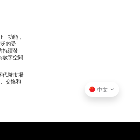
FT 功能，
廣泛的受
的持續發
為數字空間
數字代幣市場
建、交換和
中文