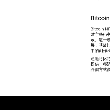
Bitc
Bitcoi
數字藝術
眾。這一發
展，基於比
中的創作
通過將比特幣
提供一種
評價方式