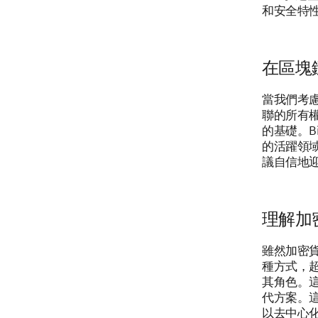
和安全特
在區塊鏈
當我們考慮
聯的所有
的基礎。B
的活躍領
議自信地
理解加密
雖然加密貨
種方式，超
其角色。
代方案。
以去中心