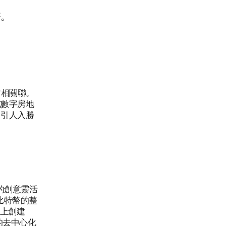
幣。
坊相關聯。
或數字房地
了引人入勝
 的創意靈活
比特幣的整
之上創建
的去中心化