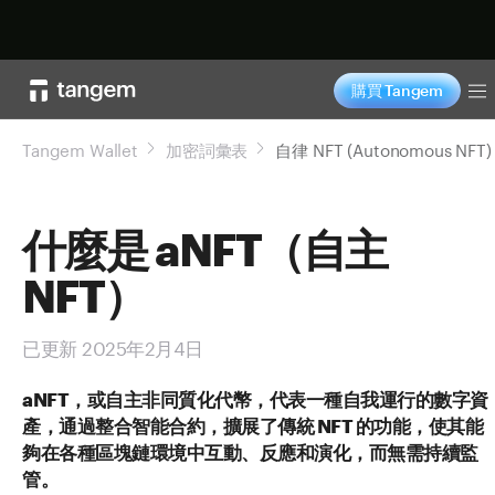
立即购买
購買 Tangem
T
Tangem Wallet
加密詞彙表
自律 NFT (Autonomous NFT)
什麼是 aNFT（自主
NFT）
已更新 2025年2月4日
aNFT，或自主非同質化代幣，代表一種自我運行的數字資
產，通過整合智能合約，擴展了傳統 NFT 的功能，使其能
夠在各種區塊鏈環境中互動、反應和演化，而無需持續監
管。