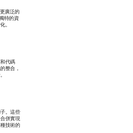
持更廣泛的
獨特的資
片化。
理和代碼
源的整合，
者。
例子。這些
過合併實現
這種技術的