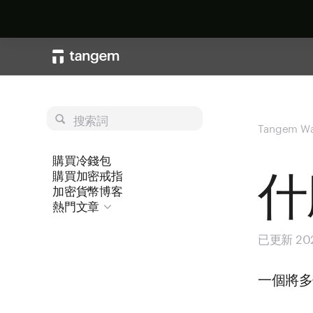
搜索詞
Tangem Wa
購買冷錢包
什
購買加密戒指
加密貨幣博客
熱門文章
已更新 20
一個將多