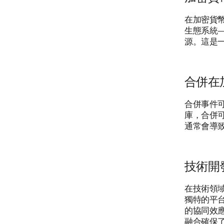
在加密貨
生態系統
源。這是
合併在
合併事件
庫，合併
通常會導
技術開
在技術領域
獨特的平
的協同效
融合確保