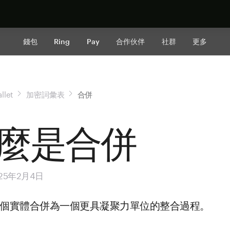
立即购买
錢包
Ring
Pay
合作伙伴
社群
更多
llet
加密詞彙表
合併
麼是合併
25年2月4日
個實體合併為一個更具凝聚力單位的整合過程。