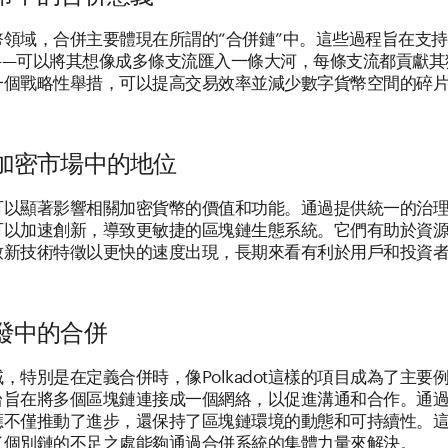
幣領域，合併主要體現在所謂的“合併鏈”中。這些過程旨在支
——可以將其想像成多條支流匯入一條大河，每條支流都貢獻其
一個戰略性舉措，可以提高交易效率並減少數字貨幣空間的碎
加密市場中的地位
可以顯著影響相關加密貨幣的價值和功能。通過提供統一的治
可以加速創新，導致更敏捷的區塊鏈生態系統。它們有助於資
致新技術特徵以更快的速度出現，長期來看有利於用戶和投資
發中的合併
，特別是在定義合併時，像Polkadot這樣的項目成為了主要
台旨在將多個區塊鏈連接成一個網絡，以促進溝通和合作。通
應不僅推動了進步，還保持了區塊鏈環境的動態和可持續性。
了個別鏈的不足之處能夠通過合併系統的集體力量來解決。