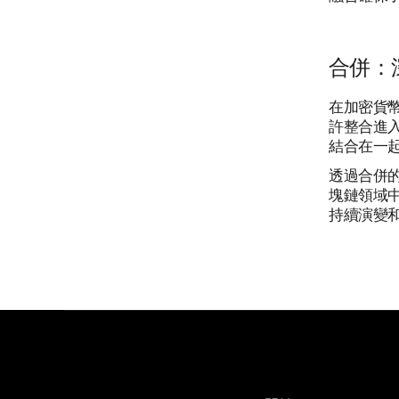
合併：
在加密貨
許整合進
結合在一
透過合併
塊鏈領域
持續演變