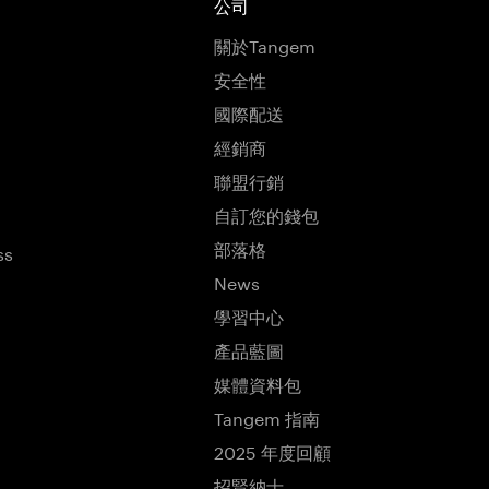
公司
關於Tangem
安全性
國際配送
經銷商
聯盟行銷
自訂您的錢包
部落格
ss
News
學習中心
產品藍圖
媒體資料包
Tangem 指南
2025 年度回顧
招賢納士