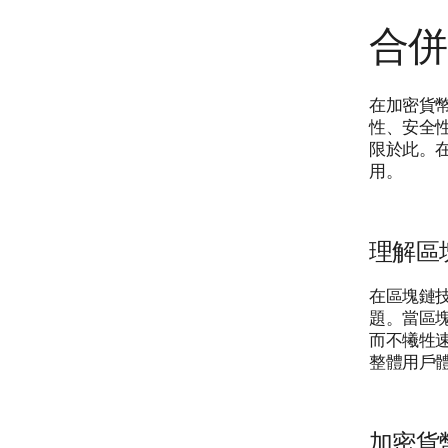
合併
在加密貨
性、安全
限於此。
用。
理解區
在區塊鏈
題。當區
而不犧牲
整體用戶
加密貨