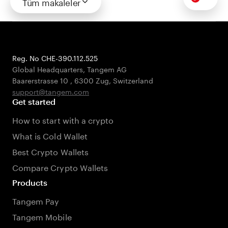
Tüm makaleler
Reg. No CHE-390.112.525
Global Headquarters, Tangem AG
Baarerstrasse 10
,
6300 Zug
,
Switzerland
support@tangem.com
Get started
How to start with a crypto
What is Cold Wallet
Best Crypto Wallets
Compare Crypto Wallets
Products
Tangem Pay
Tangem Mobile