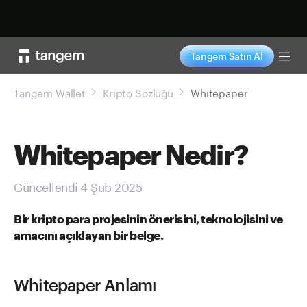
Şimdi alışveriş yap
Tangem Satın Al
Tog
Tangem Wallet
Kripto Sözlüğü
Whitepaper
Whitepaper Nedir?
Güncellendi 4 Şub 2025
Bir kripto para projesinin önerisini, teknolojisini ve
amacını açıklayan bir belge.
Whitepaper Anlamı