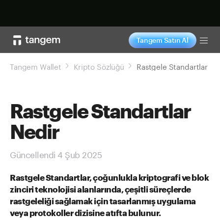
Şimdi alışveriş yap
Tangem Satın Al
Tog
Tangem Wallet
Kripto Sözlüğü
Rastgele Standartlar
Rastgele Standartlar
Nedir
Güncellendi 4 Şub 2025
Rastgele Standartlar, çoğunlukla kriptografi ve blok
zinciri teknolojisi alanlarında, çeşitli süreçlerde
rastgeleliği sağlamak için tasarlanmış uygulama
veya protokoller dizisine atıfta bulunur.