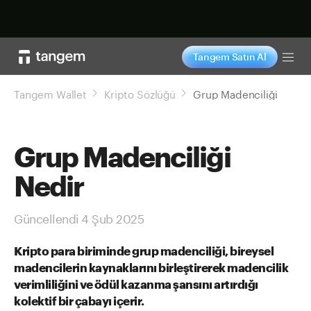
Şimdi alışveriş yap
Tangem Satın Al
Tog
Tangem Wallet
Kripto Sözlüğü
Grup Madenciliği
Grup Madenciliği
Nedir
Güncellendi 4 Şub 2025
Kripto para biriminde grup madenciliği, bireysel
madencilerin kaynaklarını birleştirerek madencilik
verimliliğini ve ödül kazanma şansını artırdığı
kolektif bir çabayı içerir.