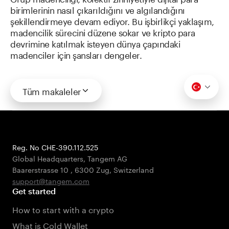
birimlerinin nasıl çıkarıldığını ve algılandığını
şekillendirmeye devam ediyor. Bu işbirlikçi yaklaşım,
madencilik sürecini düzene sokar ve kripto para
devrimine katılmak isteyen dünya çapındaki
madenciler için şansları dengeler.
Tüm makaleler
Reg. No CHE-390.112.525
Global Headquarters, Tangem AG
Baarerstrasse 10
,
6300 Zug
,
Switzerland
support@tangem.com
Get started
How to start with a crypto
What is Cold Wallet