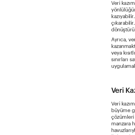
Veri kazım
yönlülüğün
kazıyabilir
çıkarabilir
dönüştürül
Ayrıca, ve
kazanmakta
veya kısıtl
sınırları 
uygulamala
Veri Ka
Veri kazım
büyüme gö
çözümleri 
manzara hı
havuzlarıy