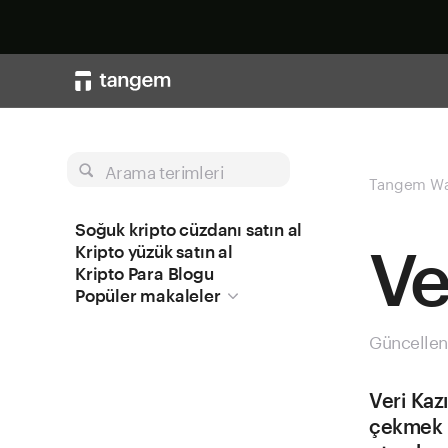
Arama terimleri
Tangem Wa
Soğuk kripto cüzdanı satın al
Ve
Kripto yüzük satın al
Kripto Para Blogu
Popüler makaleler
Güncellen
Veri Kaz
çekmek iç