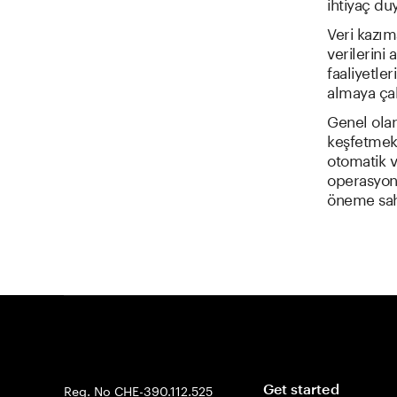
ihtiyaç duy
Veri kazım
verilerini 
faaliyetler
almaya çalı
Genel olara
keşfetmek,
otomatik v
operasyone
öneme sahi
Reg. No CHE-390.112.525
Get started