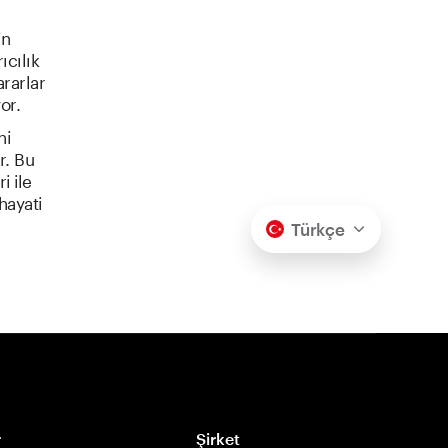
in
ıcılık
ararlar
or.
ni
r. Bu
i ile
hayati
Türkçe
r
Şirket