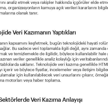
rını analiz etmek veya rakipler hakkında içgörüler elde etm
ıma, organizasyonların kamuya açık verileri kararlarını bilg
nmalarına olanak tanır.
jide Veri Kazımanın Yaptıkları
anın kapsamını keşfetmek, bugün teknolojideki hayati rolün
ağlar. Bu sadece veri toplamakla ilgili değil, aynı zamanda
mak ve temizlemekle de ilgilidir, böylece kullanılabilir hale g
azınan veriler genellikle analiz kolaylığı için veritabanların
 tablolarda saklanır. Teknolojide veri kazıma genellikle HTML
ı içerir ve böylece fiyatlar, incelemeler veya iletişim bilgiler
ulamalar için kullanılabilecek veri unsurlarını çıkarır, örneğin
rma motorları veya haber toplama.
 Sektörlerde Veri Kazıma Anlayışı