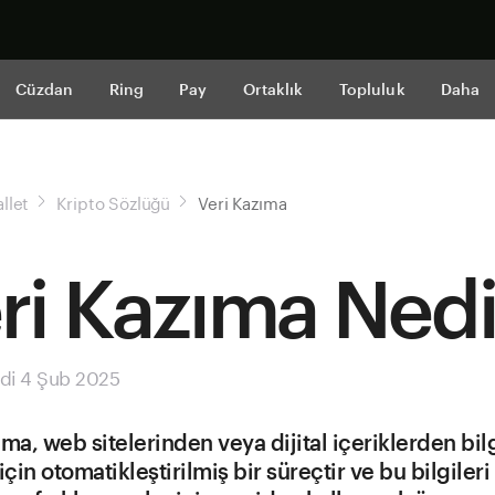
Şimdi alışveri
Cüzdan
Ring
Pay
Ortaklık
Topluluk
Daha
llet
Kripto Sözlüğü
Veri Kazıma
ri Kazıma Nedi
di 4 Şub 2025
ıma, web sitelerinden veya dijital içeriklerden bil
in otomatikleştirilmiş bir süreçtir ve bu bilgileri