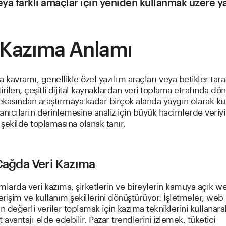
ya farklı amaçlar için yeniden kullanmak üzere yap
 Kazıma Anlamı
a kavramı, genellikle özel yazılım araçları veya betikler tar
irilen, çeşitli dijital kaynaklardan veri toplama etrafında dö
zekasından araştırmaya kadar birçok alanda yaygın olarak kul
anıcıların derinlemesine analiz için büyük hacimlerde veriyi 
r şekilde toplamasına olanak tanır.
 Çağda Veri Kazıma
tamlarda veri kazıma, şirketlerin ve bireylerin kamuya açık w
 erişim ve kullanım şekillerini dönüştürüyor. İşletmeler, web
en değerli veriler toplamak için kazıma tekniklerini kullanar
 avantajı elde edebilir. Pazar trendlerini izlemek, tüketici