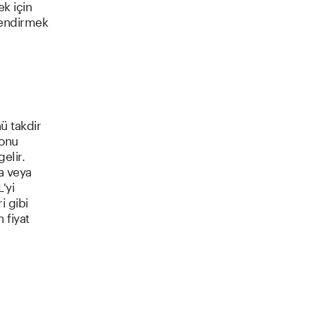
ek için
ilendirmek
ü takdir
 onu
elir.
da veya
'yi
i gibi
 fiyat