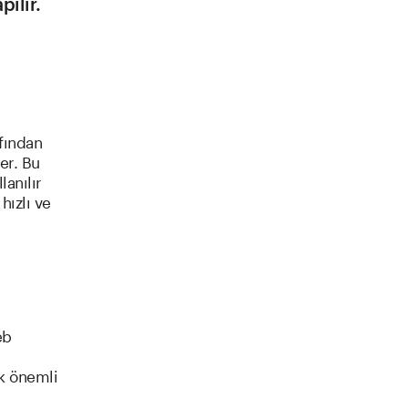
ılır.
afından
ner. Bu
lanılır
hızlı ve
eb
ak önemli