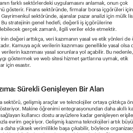
anın farklı sektörlerdeki uygulamasını anlamak, onun çok
ü gösterir. Finans sektöründe, firmalar borsa içgörüleri için
. Gayrimenkul sektöründe, ajanslar pazar analizi için mülk lis
. Bu stratejinin genel hedefi, değerli iş içgörülerine
ebilecek gerçek zamanlı, ilgili veriler elde etmektir.
rinin değeri arttıkça, veri kazımanın yasal ve etik yönleri d
dır. Kamuya açık verilerin kazınması genellikle yasal olsa d
ı verilerin kazınması yasal sorunlara yol açabilir. Bu nedenle, 
saygı göstermek ve web sitesi hizmet şartlarına uymak, etik
r için esastır.
zıma: Sürekli Genişleyen Bir Alan
a sektörü, gelişmiş araçlar ve teknolojiler ortaya çıktıkça ön
steriyor. Makine öğrenimi entegrasyonundan daha akıllı k
sağlayan kullanıcı dostu arayüzlere kadar genişleyen erişilebi
zla evrim geçiriyor. Gelişmiş kazıma teknolojileri artık büyü
la daha yüksek verimlilikle başa çıkabilir, böylece organizas