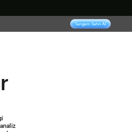
ş yap
Tangem Satın Al
r
gi
 analiz