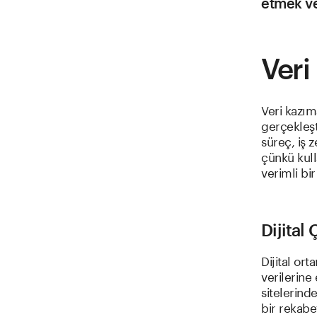
etmek ve
Veri
Veri kazım
gerçekleşt
süreç, iş 
çünkü kull
verimli bi
Dijital
Dijital or
verilerine
sitelerind
bir rekabet