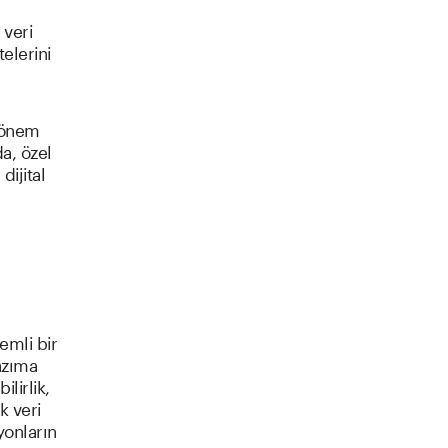
 veri
telerini
e önem
a, özel
dijital
emli bir
azıma
lirlik,
k veri
yonların