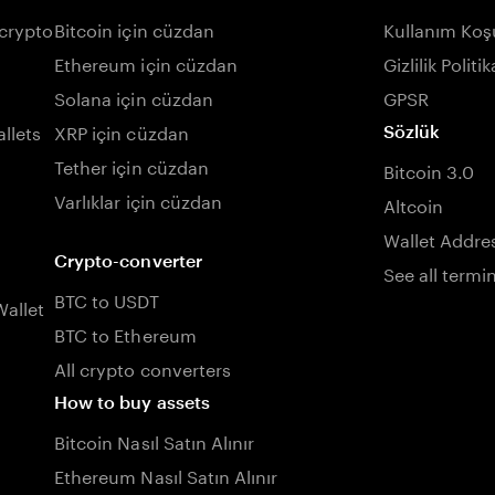
 crypto
Bitcoin için cüzdan
Kullanım Koşu
Ethereum için cüzdan
Gizlilik Politik
Solana için cüzdan
GPSR
llets
XRP için cüzdan
Sözlük
Tether için cüzdan
Bitcoin 3.0
Varlıklar için cüzdan
Altcoin
Wallet Addre
Crypto-converter
See all termi
BTC to USDT
allet
BTC to Ethereum
All crypto converters
How to buy assets
Bitcoin Nasıl Satın Alınır
Ethereum Nasıl Satın Alınır