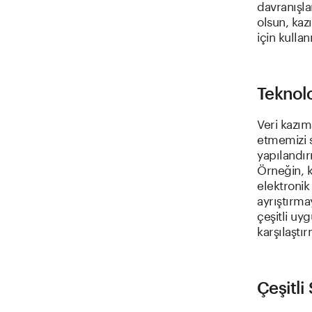
davranışla
olsun, kaz
için kulla
Teknolo
Veri kazım
etmemizi s
yapılandır
Örneğin, k
elektronik
ayrıştırmay
çeşitli uyg
karşılaştı
Çeşitli