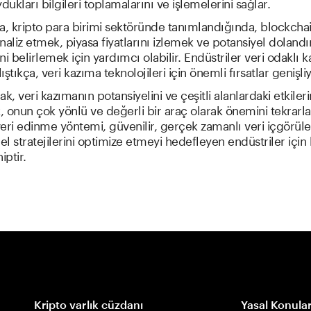
dukları bilgileri toplamalarını ve işlemelerini sağlar.
a, kripto para birimi sektöründe tanımlandığında, blockcha
analiz etmek, piyasa fiyatlarını izlemek ve potansiyel dolandır
ini belirlemek için yardımcı olabilir. Endüstriler veri odaklı k
ştıkça, veri kazıma teknolojileri için önemli fırsatlar genişliy
k, veri kazımanın potansiyelini ve çeşitli alanlardaki etkileri
 onun çok yönlü ve değerli bir araç olarak önemini tekrarla
eri edinme yöntemi, güvenilir, gerçek zamanlı veri içgörüler
l stratejilerini optimize etmeyi hedefleyen endüstriler için 
ptir.
Kripto varlık cüzdanı
Yasal Konula