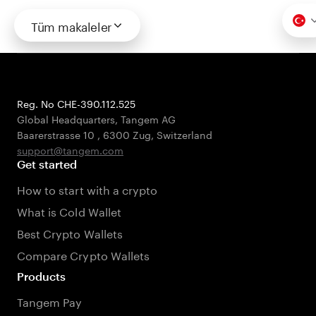
Tüm makaleler
Reg. No CHE-390.112.525
Global Headquarters, Tangem AG
Baarerstrasse 10
,
6300 Zug
,
Switzerland
support@tangem.com
Get started
How to start with a crypto
What is Cold Wallet
Best Crypto Wallets
Compare Crypto Wallets
Products
Tangem Pay