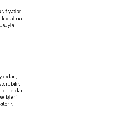
, fiyatlar
rı kar alma
kusuyla
 yandan,
terebilir.
tırımcılar
elişleri
sterir.