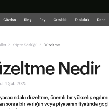
Şimdi alışveri
Cüzdan
Ring
Pay
Ortaklık
Topluluk
Daha
llet
Kripto Sözlüğü
Düzeltme
zeltme Nedir
di 4 Şub 2025
iyasasındaki düzeltme, önemli bir yükseliş eğilimi
an sonra bir varlığın veya piyasanın fiyatında geçi