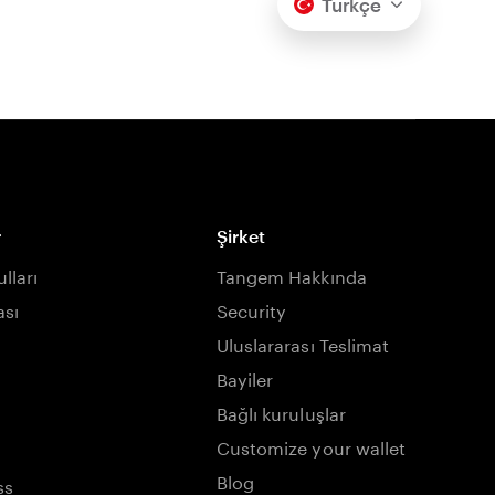
Türkçe
r
Şirket
lları
Tangem Hakkında
ası
Security
Uluslararası Teslimat
Bayiler
Bağlı kuruluşlar
Customize your wallet
Blog
ss