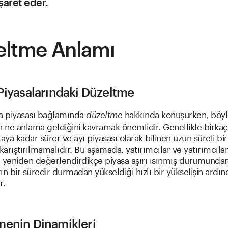
şaret eder.
eltme Anlamı
Piyasalarındaki Düzeltme
ra piyasası bağlamında
hakkında konuşurken, böyle
düzeltme
n ne anlama geldiğini kavramak önemlidir. Genellikle birk
taya kadar sürer ve ayı piyasası olarak bilinen uzun süreli bi
 karıştırılmamalıdır. Bu aşamada, yatırımcılar ve yatırımcıla
nı yeniden değerlendirdikçe piyasa aşırı ısınmış durumunda
arın bir süredir durmadan yükseldiği hızlı bir yükselişin ardı
r.
menin Dinamikleri