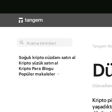
Arama terimleri
Tangem Wa
Soğuk kripto cüzdanı satın al
Dü
Kripto yüzük satın al
Kripto Para Blogu
Popüler makaleler
Güncellen
Kripto p
yaşadıkt