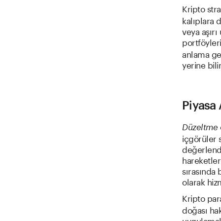
Kripto stra
kalıplara d
veya aşırı
portföyler
anlama gel
yerine bili
Piyasa
Düzeltme
içgörüler s
değerlendi
hareketler
sırasında b
olarak hiz
Kripto par
doğası hak
uygulamala