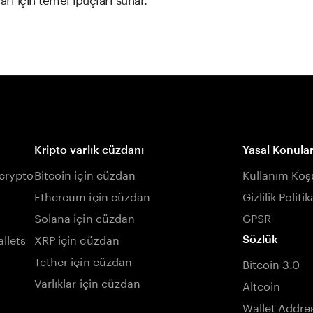
Kripto varlık cüzdanı
Yasal Konula
 crypto
Bitcoin için cüzdan
Kullanım Koşu
Ethereum için cüzdan
Gizlilik Politik
Solana için cüzdan
GPSR
llets
XRP için cüzdan
Sözlük
Tether için cüzdan
Bitcoin 3.0
Varlıklar için cüzdan
Altcoin
Wallet Addre