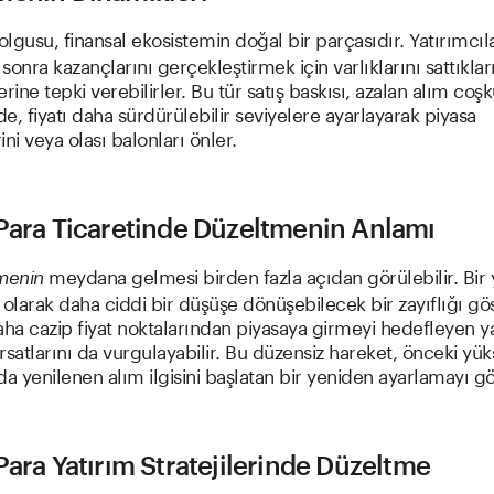
olgusu, finansal ekosistemin doğal bir parçasıdır. Yatırımcılar
 sonra kazançlarını gerçekleştirmek için varlıklarını sattıkla
lerine tepki verebilirler. Bu tür satış baskısı, azalan alım coş
nde, fiyatı daha sürdürülebilir seviyelere ayarlayarak piyasa
ni veya olası balonları önler.
 Para Ticaretinde Düzeltmenin Anlamı
meydana gelmesi birden fazla açıdan görülebilir. Bir
menin
 olarak daha ciddi bir düşüşe dönüşebilecek bir zayıflığı gös
aha cazip fiyat noktalarından piyasaya girmeyi hedefleyen ya
ırsatlarını da vurgulayabilir. Bu düzensiz hareket, önceki yüks
da yenilenen alım ilgisini başlatan bir yeniden ayarlamayı gö
Para Yatırım Stratejilerinde Düzeltme