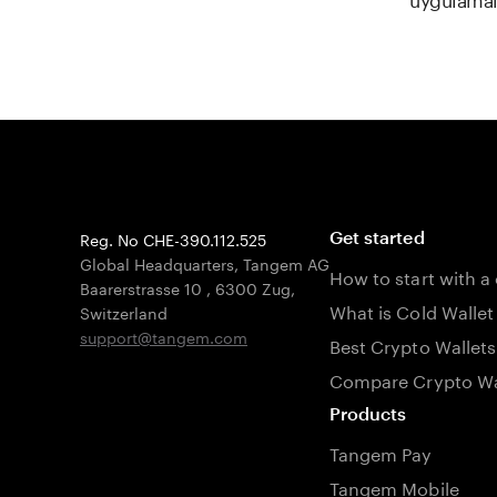
Reg. No CHE-390.112.525
Get started
Global Headquarters, Tangem AG
How to start with a
Baarerstrasse 10
,
6300 Zug
,
What is Cold Wallet
Switzerland
support@tangem.com
Best Crypto Wallets
Compare Crypto Wa
Products
Tangem Pay
Tangem Mobile