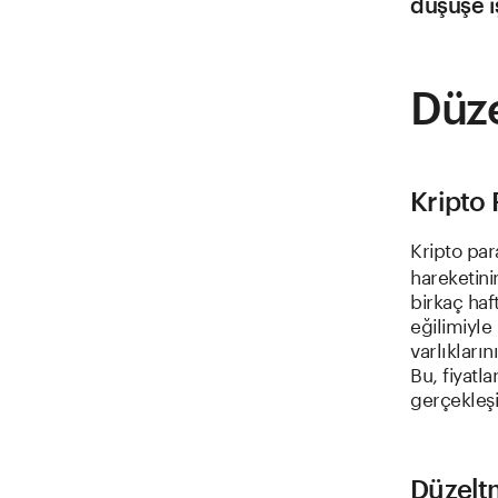
düşüşe i
Düz
Kripto 
Kripto pa
hareketini
birkaç haf
eğilimiyle
varlıkları
Bu, fiyatl
gerçekleşi
Düzelt