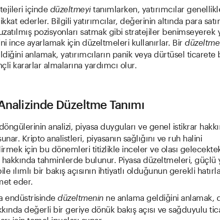
tejileri içinde
tanımlarken, yatırımcılar genellikl
düzeltmeyi
ikkat ederler. Bilgili yatırımcılar, değerinin altında para sat
 uzatılmış pozisyonları satmak gibi stratejiler benimseyerek 
ini ince ayarlamak için düzeltmeleri kullanırlar. Bir
düzeltme
diğini anlamak, yatırımcıların panik veya dürtüsel ticaret
nçli kararlar almalarına yardımcı olur.
 Analizinde Düzeltme Tanımı
döngülerinin analizi, piyasa duyguları ve genel istikrar hakkı
unar. Kripto analistleri, piyasanın sağlığını ve ruh halini
rmek için bu dönemleri titizlikle inceler ve olası gelecektek
 hakkında tahminlerde bulunur. Piyasa düzeltmeleri, güçlü y
ile ılımlı bir bakış açısının ihtiyatlı olduğunun gerekli hatırla
met eder.
a endüstrisinde
ne anlama geldiğini anlamak, 
düzeltmenin
kında değerli bir geriye dönük bakış açısı ve sağduyulu tic
rı için temel ipuçları sunar.