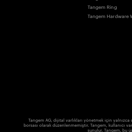
Tangem Ring
Tangem Hardware W
Tangem AG, dijital varlıkları yönetmek için yalnızc
borsası olarak düzenlenmemiştir. Tangem, kullanıcı varl
sunulur. Tangem, bu ü