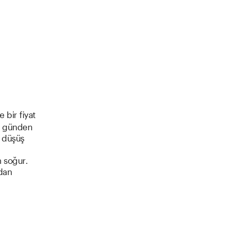
 bir fiyat
aç günden
r düşüş
r
n soğur.
ndan