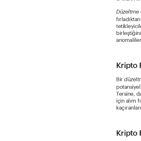
Düzeltme
fırladıktan
tetikleyici
birleştiği
anomalileri
Kripto
Bir
düzelt
potansiyel
Tersine, d
için alım f
kaçıranlar
Kripto 