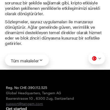
sorunsuz bir şekilde sağlamak gibi, kripto etkisiyle
yeniden şekillenen yeniliklerle etkileşimimizi sürekli
olarak dönüştürürler.
Sözleşmeler, sayısız uygulamaları ile manzarayı
dönüştürür. Ağlar genelinde güven, verimlilik ve
dinamizmi destekleyen temel direkler olarak hizmet
eder ve blok zinciri dünyasına kusursuz bir sofistike
getirirler.
Tüm makaleler
Reg. No CHE-390.112.525
Global Headquarters, Tangem AG
Baarerstrasse 10
,
6300 Zug
,
Switzerland
support@tangem.com
Get started