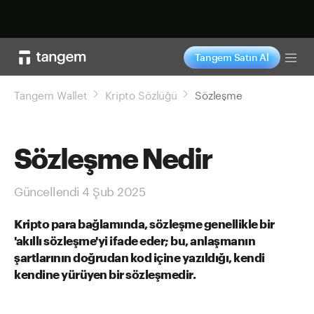
Şimdi alışveriş yap
Tangem Satın Al
Tog
Tangem Wallet
Kripto Sözlüğü
Sözleşme
Sözleşme Nedir
Güncellendi 4 Şub 2025
Kripto para bağlamında, sözleşme genellikle bir
'akıllı sözleşme'yi ifade eder; bu, anlaşmanın
şartlarının doğrudan kod içine yazıldığı, kendi
kendine yürüyen bir sözleşmedir.