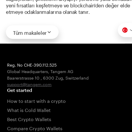
yeni fırsatları keşfetmeye ve blockchain'den değer elde
etmeye odaklanmalarına olanak tanır.
Tüm makaleler
Reg. No CHE-390.112.525
Global Headquarters, Tangem AG
Baarerstrasse 10
,
6300 Zug
,
Switzerland
support@tangem.com
Get started
How to start with a crypto
What is Cold Wallet
Best Crypto Wallets
Compare Crypto Wallets