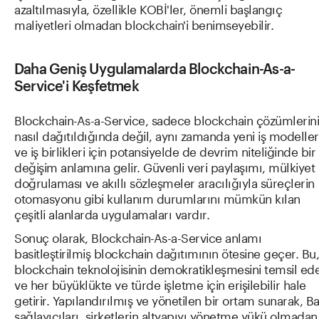
azaltılmasıyla, özellikle KOBİ'ler, önemli başlangıç
maliyetleri olmadan blockchain'i benimseyebilir.
Daha Geniş Uygulamalarda Blockchain-As-a-
Service'i Keşfetmek
Blockchain-As-a-Service, sadece blockchain çözümlerin
nasıl dağıtıldığında değil, aynı zamanda yeni iş modeller
ve iş birlikleri için potansiyelde de devrim niteliğinde bir
değişim anlamına gelir. Güvenli veri paylaşımı, mülkiyet
doğrulaması ve akıllı sözleşmeler aracılığıyla süreçlerin
otomasyonu gibi kullanım durumlarını mümkün kılan
çeşitli alanlarda uygulamaları vardır.
Sonuç olarak, Blockchain-As-a-Service anlamı
basitleştirilmiş blockchain dağıtımının ötesine geçer. Bu,
blockchain teknolojisinin demokratikleşmesini temsil ed
ve her büyüklükte ve türde işletme için erişilebilir hale
getirir. Yapılandırılmış ve yönetilen bir ortam sunarak, B
sağlayıcıları, şirketlerin altyapıyı yönetme yükü olmadan