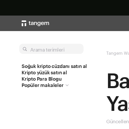
Arama terimleri
Tangem Wa
Soğuk kripto cüzdanı satın al
Ba
Kripto yüzük satın al
Kripto Para Blogu
Popüler makaleler
Ya
Güncellen