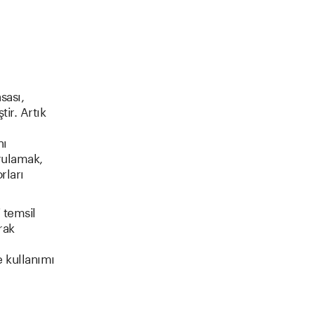
asası,
ir. Artık
nı
ğrulamak,
rları
 temsil
rak
e kullanımı