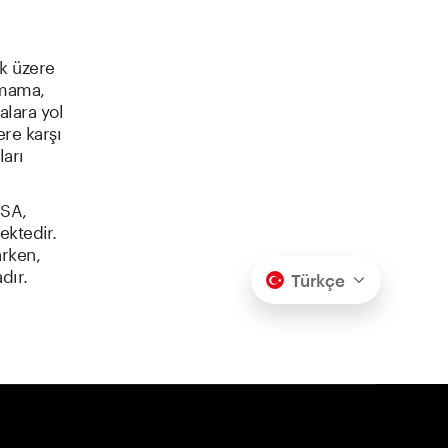
ü
ak üzere
amama,
alara yol
ere karşı
arı
BSA,
ektedir.
arken,
dır.
Türkçe