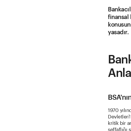
Bankacılı
finansal
konusund
yasadır.
Bank
Anl
BSA'nı
1970 yılın
Devletleri
kritik bir
şeffaflığı