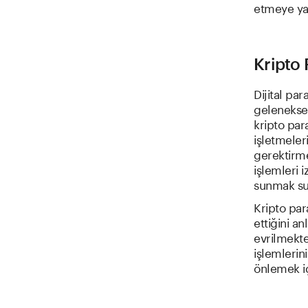
etmeye ya
Kripto 
Dijital par
geleneksel
kripto par
işletmeler
gerektirme
işlemleri i
sunmak sur
Kripto par
ettiğini a
evrilmekte
işlemlerin
önlemek iç