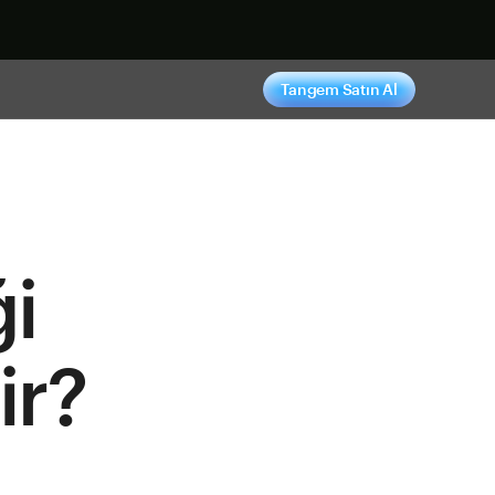
ş yap
Tangem Satın Al
ği
ir?