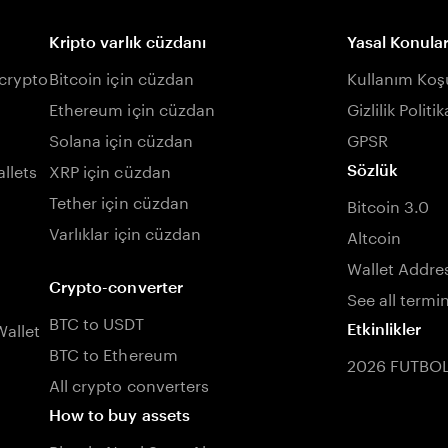
Kripto varlık cüzdanı
Yasal Konula
 crypto
Bitcoin için cüzdan
Kullanım Koşu
Ethereum için cüzdan
Gizlilik Politik
Solana için cüzdan
GPSR
llets
XRP için cüzdan
Sözlük
Tether için cüzdan
Bitcoin 3.0
Varlıklar için cüzdan
Altcoin
Wallet Addre
Crypto-converter
See all termi
BTC to USDT
allet
Etkinlikler
BTC to Ethereum
2026 FUTBO
All crypto converters
How to buy assets