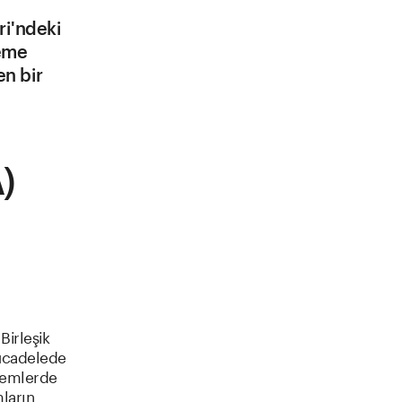
ri'ndeki
leme
en bir
A)
Birleşik
mücadelede
şlemlerde
mların