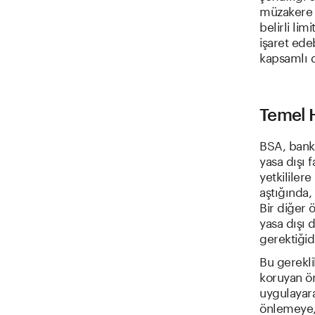
müzakere e
belirli lim
işaret ede
kapsamlı 
Temel H
BSA, banka
yasa dışı f
yetkililer
aştığında,
Bir diğer 
yasa dışı 
gerektiğidi
Bu gereklil
koruyan ön
uygulayara
önlemeye, 