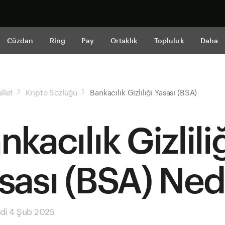
Şimdi alışveri
Cüzdan
Ring
Pay
Ortaklık
Topluluk
Daha
llet
Kripto Sözlüğü
Bankacılık Gizliliği Yasası (BSA)
nkacılık Gizlili
sası (BSA) Ned
di 4 Şub 2025