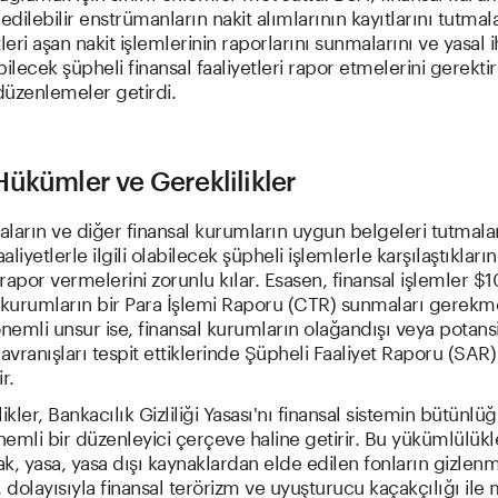
dilebilir enstrümanların nakit alımlarının kayıtlarını tutmala
itleri aşan nakit işlemlerinin raporlarını sunmalarını ve yasal ih
bilecek şüpheli finansal faaliyetleri rapor etmelerini gerekti
düzenlemeler getirdi.
ükümler ve Gereklilikler
ların ve diğer finansal kurumların uygun belgeleri tutmalar
aaliyetlerle ilgili olabilecek şüpheli işlemlerle karşılaştıklar
e rapor vermelerini zorunlu kılar. Esasen, finansal işlemler $
 kurumların bir Para İşlemi Raporu (CTR) sunmaları gerekm
önemli unsur ise, finansal kurumların olağandışı veya potans
davranışları tespit ettiklerinde Şüpheli Faaliyet Raporu (SAR
r.
ikler, Bankacılık Gizliliği Yasası'nı finansal sistemin bütünlü
emli bir düzenleyici çerçeve haline getirir. Bu yükümlülükl
k, yasa, yasa dışı kaynaklardan elde edilen fonların gizlenm
dolayısıyla finansal terörizm ve uyuşturucu kaçakçılığı il