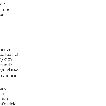
rını,
lalleri
ren
ını ve
ında federal
10,000'ı
ektedir.
iyel olarak
) sunmaları
ğünü
eri
esini
e mücadele