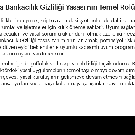
Bankacılık Gizliliği Yasası'nın Temel Rol
iliklerine uymak, kripto alanındaki işletmeler de dahil olm
urumlar ve işletmeler için kritik öneme sahiptir. Uyum sağl
 cezaları ve yasal sorumluluklar dahil olmak üzere ağır cez
ankacılık Gizliliği Yasası tanımlarını anlamak, potansiyel riskl
e düzenleyici beklentilerle uyumlu kapsamlı uyum programl
a kuruluşlara yardımcı olur.
şlemler içinde şeffaflık ve hesap verebilirliği teşvik ederek, 
ektördeki yasal uygulamaların temel taşı olmaya devam etm
çevesi, yasal kuruluşların gelişmeye devam etmesini sağl
inansal yolları suç amaçlı kullanmaya çalışanları caydırmakta