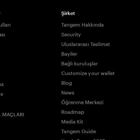
r
Şirket
lları
Tangem Hakkında
ası
Security
Uluslararası Teslimat
Bayiler
Bağlı kuruluşlar
Customize your wallet
Blog
ss
News
ns
Öğrenme Merkezi
Roadmap
L MAÇLARI
Media Kit
Tangem Guide