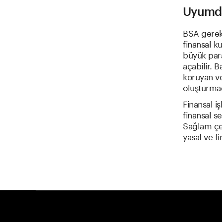
Uyumda 
BSA gerekl
finansal k
büyük para
açabilir. B
koruyan v
oluşturmad
Finansal i
finansal s
Sağlam çer
yasal ve f