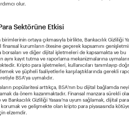
rdımcı olur.
Para Sektörüne Etkisi
a birimlerinin ortaya çıkmasıyla birlikte, Bankacılık Gizliliği Y
 finansal kurumların ötesine geçerek kapsamını genişletmişt
a borsaları ve diğer dijital işletmeleri de kapsamakta ve bu
in aynı kayıt tutma ve raporlama mekanizmalarına uymaları
ktedir. Kripto para işletmeleri, kullanıcıları tanımlayıp do
zlemek ve şüpheli faaliyetlerle karşılaştıklarında gerekli rapo
etiyle BSA'ya uymalıdır.
aların popülaritesi arttıkça, BSA'nın bu dijital bağlamda neyi
nlamak da önem kazanmaktadır. Finansal manzara sürekli ola
 ve Bankacılık Gizliliği Yasası'na uyum sağlamak, dijital para
i korumak ve gelişmekte olan kripto para piyasasında kötüy
in elzemdir.