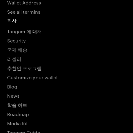
Wallet Address
See all termins
회사
Tangem 에 대해
Security
국제 배송
리셀러
추천인 프로그램
Customize your wallet
Blog
News
학습 허브
Roadmap
Media Kit
Tangem Guide