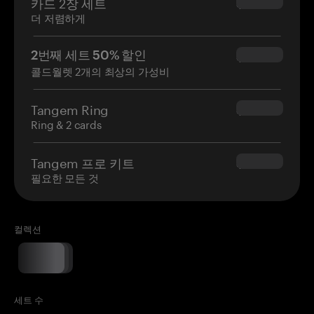
카드 2장 세트
$54.90
더 저렴하게
2번째 세트 50% 할인
$34.95
콜드월렛 2개의 최상의 가성비
Tangem Ring
$160.00
Ring & 2 cards
Tangem 프로 키트
$180.00
필요한 모든 것
컬렉션
세트 수