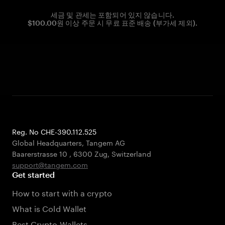
세금 및 관세는 포함되어 있지 않습니다.
$100.00원 이상 주문 시 무료 표준 배송 (부가세 제외).
Reg. No CHE-390.112.525
Global Headquarters, Tangem AG
Baarerstrasse 10
,
6300 Zug
,
Switzerland
support@tangem.com
Get started
How to start with a crypto
What is Cold Wallet
Best Crypto Wallets