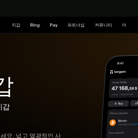
지금 구매하
지갑
Ring
Pay
파트너십
커뮤니티
더
갑
지갑
하세요. 넓고 열광적인 사