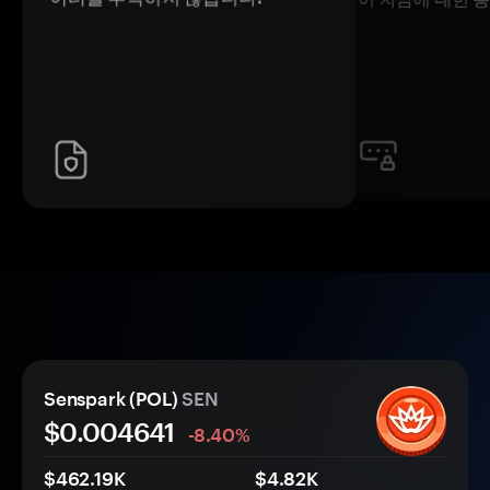
Senspark (POL)
SEN
$0.
00
4641
-8.40%
$462.19K
$4.82K