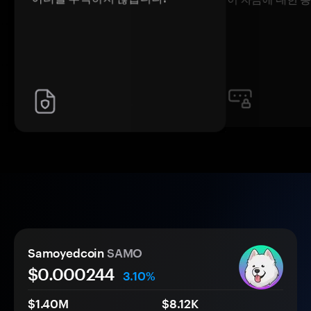
Samoyedcoin
SAMO
$0.
000
244
3.10%
$1.40M
$8.12K