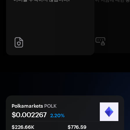
Polkamarkets
POLK
$0.
00
2267
2.20%
$226.66K
$776.59