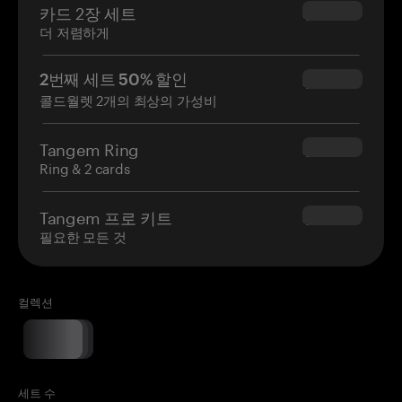
카드 2장 세트
$54.90
더 저렴하게
2번째 세트 50% 할인
$34.95
콜드월렛 2개의 최상의 가성비
Tangem Ring
$160.00
Ring & 2 cards
Tangem 프로 키트
$180.00
필요한 모든 것
컬렉션
세트 수