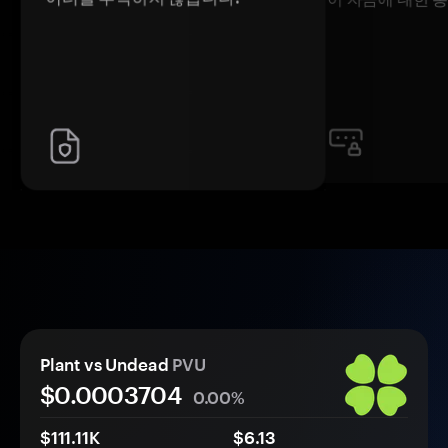
Plant vs Undead
PVU
$0.
000
3704
0.00%
$111.11K
$6.13