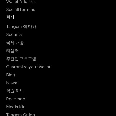
Wallet Address
See all termins
회사
Tangem 에 대해
Security
국제 배송
리셀러
추천인 프로그램
Customize your wallet
Blog
News
학습 허브
Roadmap
Media Kit
Tangem Guide