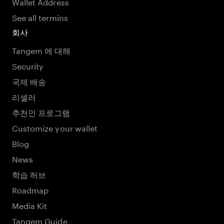
Wallet Address
See all termins
회사
Tangem 에 대해
Security
국제 배송
리셀러
추천인 프로그램
Customize your wallet
Blog
News
학습 허브
Roadmap
Media Kit
Tangem Guide