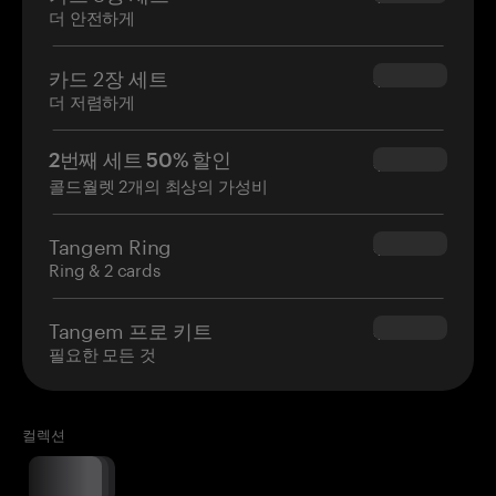
더 안전하게
카드 2장 세트
$54.90
더 저렴하게
2번째 세트 50% 할인
$34.95
콜드월렛 2개의 최상의 가성비
Tangem Ring
$160.00
Ring & 2 cards
Tangem 프로 키트
$180.00
필요한 모든 것
컬렉션