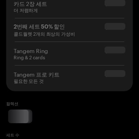
카드 2장 세트
$54.90
더 저렴하게
2번째 세트 50% 할인
$34.95
콜드월렛 2개의 최상의 가성비
Tangem Ring
$160.00
Ring & 2 cards
Tangem 프로 키트
$180.00
필요한 모든 것
컬렉션
세트 수