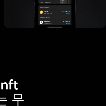
nft
는 무