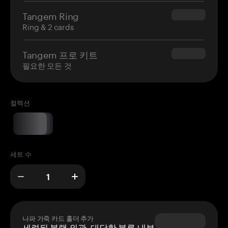
Tangem Ring
$160.00
Ring & 2 cards
Tangem 프로 키트
$180.00
필요한 모든 것
컬렉션
세트 수
나파 가죽 카드 홀더 추가
세련된 블랙 외관, 대담한 블루 내부