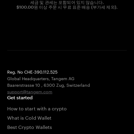
세금 및 관세는 포함되어 있지 않습니다.
$100.00원 이상 주문 시 무료 표준 배송 (부가세 제외).
Reg. No CHE-390.112.525
Global Headquarters, Tangem AG
Baarerstrasse 10
,
6300 Zug
,
Switzerland
support@tangem.com
Get started
How to start with a crypto
What is Cold Wallet
Best Crypto Wallets