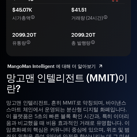
$45.07K
$41.51
시가총액
거래량 (24시간)
2099.20T
2099.20T
유통량
총 발행량
MangoMan Intelligent 에 대해 더 알아보기
망고맨 인텔리전트 (MMIT)이
란?
망고맨 인텔리전트, 흔히 MMIT로 약칭되며, 바이낸스
스마트 체인에서 운영되는 분산형 디지털 화폐입니다.
이 플랫폼은 5초의 빠른 블록 확인 시간과, 특히 이더리
움과 비교했을 때 비용 효과적인 거래로 유명합니다. 이
암호화폐의 핵심은 커뮤니티 중심에 있으며, 위조 및 범
죄의 위험을 줄여 인터넷 안전을 향상시키는 데 그 미션