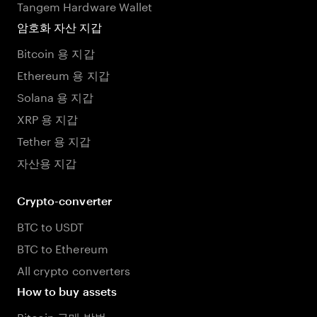
Tangem Hardware Wallet
암호화 자산 지갑
Bitcoin 용 지갑
Ethereum 용 지갑
Solana 용 지갑
XRP 용 지갑
Tether 용 지갑
자산용 지갑
Crypto-converter
BTC to USDT
BTC to Ethereum
All crypto converters
How to buy assets
Bitcoin 구매 방법