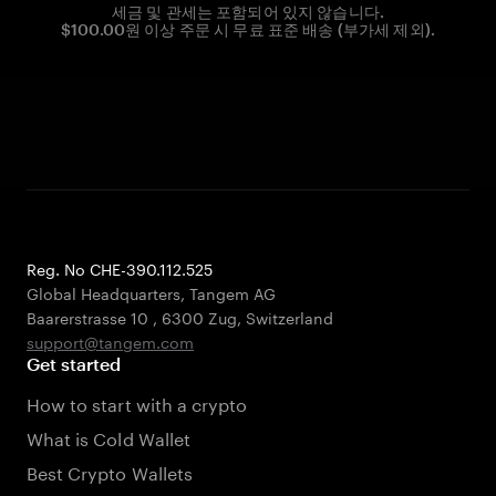
세금 및 관세는 포함되어 있지 않습니다.
$100.00원 이상 주문 시 무료 표준 배송 (부가세 제외).
Reg. No CHE-390.112.525
Global Headquarters, Tangem AG
Baarerstrasse 10
,
6300 Zug
,
Switzerland
support@tangem.com
Get started
How to start with a crypto
What is Cold Wallet
Best Crypto Wallets