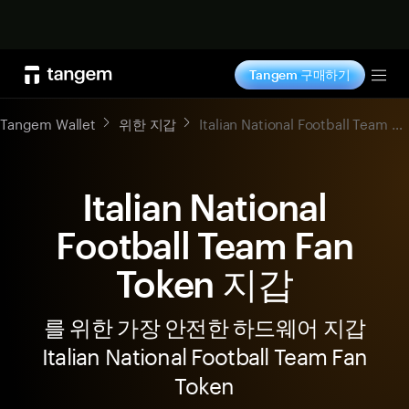
지금 구매하기
Tangem 구매하기
Tog
Tangem Wallet
위한 지갑
Italian National Football Team Fan Token
Italian National
Football Team Fan
Token 지갑
를 위한 가장 안전한 하드웨어 지갑
Italian National Football Team Fan
Token