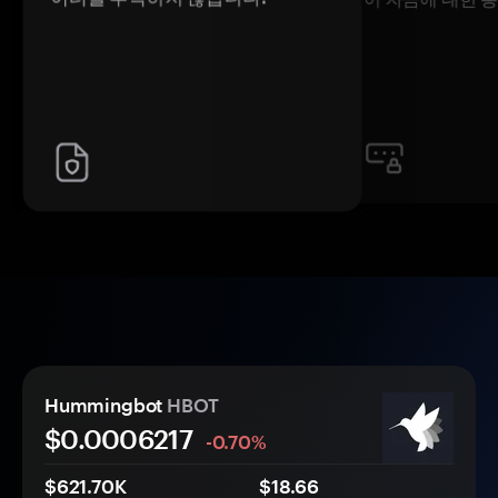
Hummingbot
HBOT
$0.
000
6217
-0.70%
$621.70K
$18.66