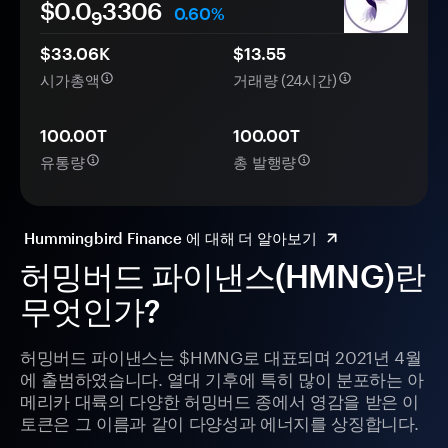
$0.0
3306
0.60%
9
$33.06K
$13.55
시가총액
거래량 (24시간)
100.00T
100.00T
유통량
총 발행량
Hummingbird Finance 에 대해 더 알아보기
허밍버드 파이낸스(HMNG)란
무엇인가?
허밍버드 파이낸스는 $HMNG로 대표되며 2021년 4월
에 출범하였습니다. 열대 기후에 특히 많이 분포하는 아
메리카 대륙의 다양한 허밍버드 종에서 영감을 받은 이
토큰은 그 이름과 같이 다양성과 에너지를 상징합니다.